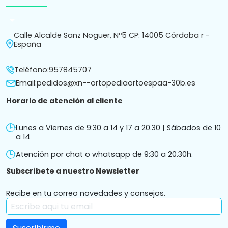
arrow_drop_down
Calle Alcalde Sanz Noguer, Nº5 CP: 14005 Córdoba r -
España
Teléfono:
957845707
Email:
pedidos@xn--ortopediaortoespaa-30b.es
Horario de atención al cliente
Lunes a Viernes de 9:30 a 14 y 17 a 20.30 | Sábados de 10
a 14
Atención por chat o whatsapp de 9:30 a 20.30h.
Subscríbete a nuestro Newsletter
Recibe en tu correo novedades y consejos.