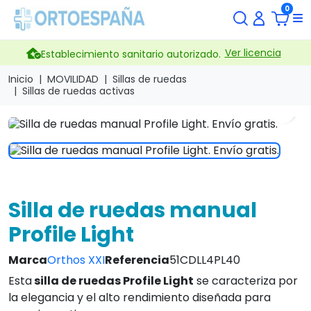
0
Ver licencia
Establecimiento sanitario autorizado.
Inicio
MOVILIDAD
Sillas de ruedas
Sillas de ruedas activas
search
Silla de ruedas manual
Profile Light
Marca
Orthos XXI
Referencia
51CDLL4PL40
Esta
silla de ruedas Profile
Light
se caracteriza por
la elegancia y el alto rendimiento diseñada para