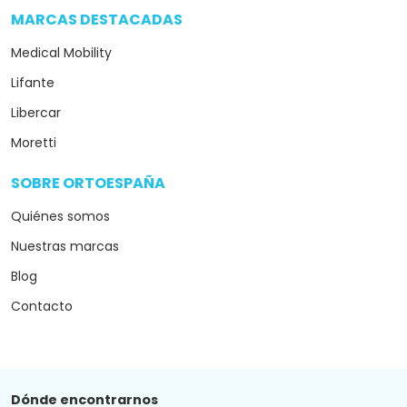
MARCAS DESTACADAS
arrow_drop_down
Medical Mobility
Lifante
Libercar
Moretti
SOBRE ORTOESPAÑA
arrow_drop_down
Quiénes somos
Nuestras marcas
Blog
Contacto
Dónde encontrarnos