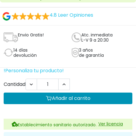
4.8
Leer Opiniones
Envio Gratis!
Atc. inmediata
L-V 9 a 20:30
14 días
3 años
devolución
de garantía
!Personaliza tu producto!
Cantidad


Añadir al carrito
Ver licencia
Establecimiento sanitario autorizado.