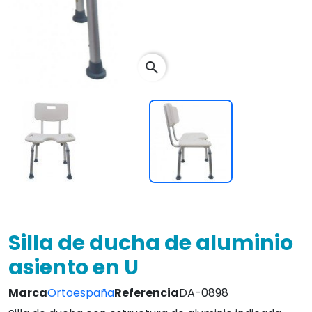
search
Silla de ducha de aluminio
asiento en U
Marca
Ortoespaña
Referencia
DA-0898