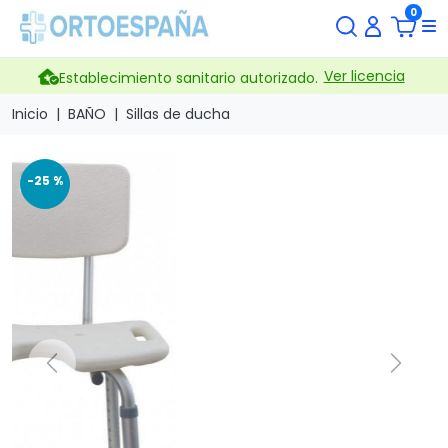
0
Ver licencia
Establecimiento sanitario autorizado.
Inicio
BAÑO
Sillas de ducha
-25 %
Previous
Next