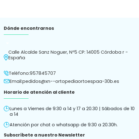
Dónde encontrarnos
arrow_drop_down
Calle Alcalde Sanz Noguer, Nº5 CP: 14005 Córdoba r -
España
Teléfono:
957845707
Email:
pedidos@xn--ortopediaortoespaa-30b.es
Horario de atención al cliente
Lunes a Viernes de 9:30 a 14 y 17 a 20.30 | Sábados de 10
a 14
Atención por chat o whatsapp de 9:30 a 20.30h.
Subscríbete a nuestro Newsletter