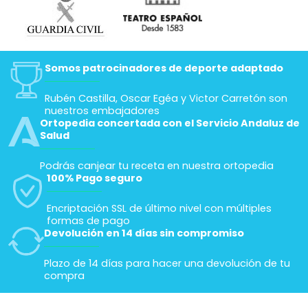
Somos patrocinadores de deporte adaptado
Rubén Castilla, Oscar Egéa y Victor Carretón son
nuestros embajadores
Ortopedia concertada con el Servicio Andaluz de
Salud
Podrás canjear tu receta en nuestra ortopedia
100% Pago seguro
Encriptación SSL de último nivel con múltiples
formas de pago
Devolución en 14 días sin compromiso
Plazo de 14 días para hacer una devolución de tu
compra