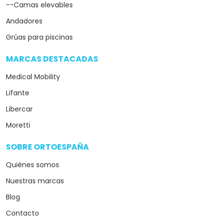
--Camas elevables
Andadores
Grúas para piscinas
MARCAS DESTACADAS
arrow_drop_down
Medical Mobility
Lifante
Libercar
Moretti
SOBRE ORTOESPAÑA
arrow_drop_down
Quiénes somos
Nuestras marcas
Blog
Contacto