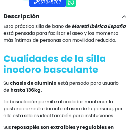
Sus
reposapiés son extraíbles y regulables en
altura
para adaptarse a las necesidades de cada
persona.
La altura del asiento de la silla también permite
utilizarla encima del WC para que el usuario pueda
realizar sus necesidades desde la silla.
Está equipada
con frenos en las 4 ruedas
aportando
una mayor seguridad a la persona en el momento de
la higiene.
El reposacabezas es regulable en altura y ángulo
adaptándose a la anatomía de la persona.
El asiento, reposacabezas, respaldo y reposacabezas
han sido fabricados en poliuretano favoreciendo la
higiene de la silla.