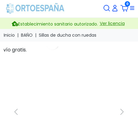
0
Ver licencia
Establecimiento sanitario autorizado.
Inicio
BAÑO
Sillas de ducha con ruedas
search
Previous
Next
Silla inodoro basculante
Marca
Moretti Iberica España
Referencia
RS844
Silla de baño basculante fabricada en aluminio.
Incluye reposacabezas.