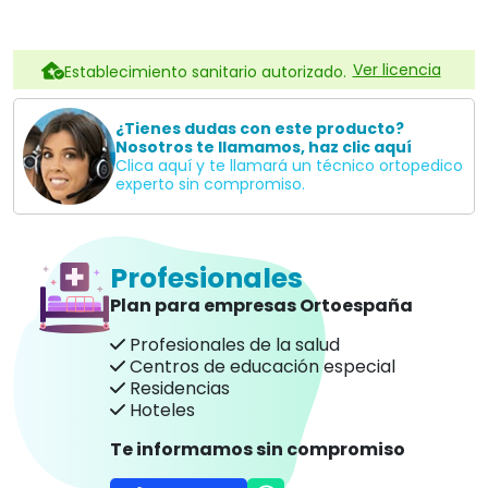
Te informamos sin compromiso
957845707
Descripción
Esta práctica silla de baño de
Moretti Ibérica España
está pensada para facilitar el aseo y los momento
más íntimos de personas con movilidad reducida.
Cualidades de la silla
inodoro basculante
Su
chasis de aluminio
está pensado para usuario
de
hasta 136kg.
La basculación permite al cuidador mantener la
postura correcta durante el aseo de la persona, por
ello esta silla es ideal también para instituciones.