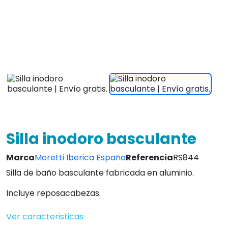
Ver caracteristicas
465,00 €
IVA INCLUIDO
¡Envio Gratis en 24/72hrs!
4.8
Leer Opiniones
Envio Gratis!
Atc. inmediata
L-V 9 a 20:30
14 días
3 años
devolución
de garantía
!Personaliza tu producto!
Cantidad

