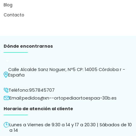
Lunes a Viernes de 9:30 a 14 y 17 a 20.30 | Sábados de 10
a 14
Atención por chat o whatsapp de 9:30 a 20.30h.
Subscríbete a nuestro Newsletter
Recibe en tu correo novedades y consejos.
Política de
Política de
Términos y condiciones
Aviso
cookies
privacidad
de compra
legal
Ortopedia Ortoespaña S.L. ha sido beneficiaria de Fondos
Europeos cuyo objetivo es la mejora de la competitividad de
las PYMES, y gracias al cual ha puesto en marcha un Plan de