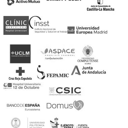
Somos patrocinadores de deporte adaptado
Rubén Castilla, Oscar Egéa y Victor Carretón son
nuestros embajadores
Ortopedia concertada con el Servicio Andaluz de
Salud
Podrás canjear tu receta en nuestra ortopedia
100% Pago seguro
Encriptación SSL de último nivel con múltiples
formas de pago
Devolución en 14 días sin compromiso