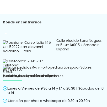
Dónde encontrarnos
arrow_drop_down
Calle Alcalde Sanz Noguer,
Nº5 CP: 14005 Córdoba r -
España
Teléfono:
957845707
Email:
pedidos@xn--ortopediaortoespaa-30b.es
Horario de atención al cliente
Lunes a Viernes de 9:30 a 14 y 17 a 20.30 | Sábados de 10
a 14
Atención por chat o whatsapp de 9:30 a 20.30h.