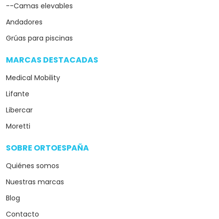
--Camas elevables
Andadores
Grúas para piscinas
MARCAS DESTACADAS
arrow_drop_down
Medical Mobility
Lifante
Libercar
Moretti
SOBRE ORTOESPAÑA
arrow_drop_down
Quiénes somos
Nuestras marcas
Blog
Contacto