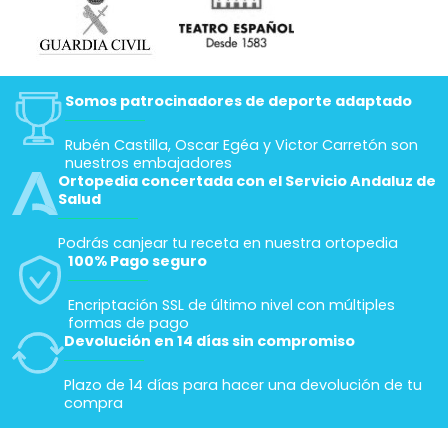
Somos patrocinadores de deporte adaptado
Rubén Castilla, Oscar Egéa y Victor Carretón son
nuestros embajadores
Ortopedia concertada con el Servicio Andaluz de
Salud
Podrás canjear tu receta en nuestra ortopedia
100% Pago seguro
Encriptación SSL de último nivel con múltiples
formas de pago
Devolución en 14 días sin compromiso
Plazo de 14 días para hacer una devolución de tu
compra