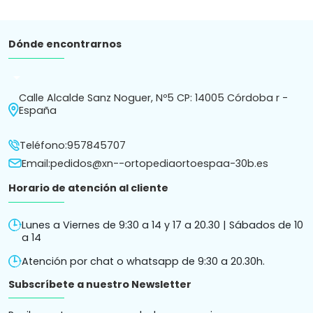
Subscríbete a nuestro Newsletter
Recibe en tu correo novedades y consejos.
Política de
Política de
Términos y condiciones
Aviso
cookies
privacidad
de compra
legal
Ortopedia Ortoespaña S.L. ha sido beneficiaria de Fondos
Europeos cuyo objetivo es la mejora de la competitividad de
las PYMES, y gracias al cual ha puesto en marcha un Plan de
Acción con el objetivo de reforzar la digitalización y la
competitividad de las pymes durante el año 2025. Para ello
ha contado con el apoyo del Programa Pyme Digital de la
Cámara de Comercio de Córdoba.