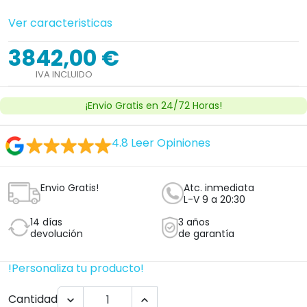
Cantidad


Añadir al carrito
Ver licencia
Establecimiento sanitario autorizado.
¿Tienes dudas con este producto?
Nosotros te llamamos, haz clic aquí
Clica aquí y te llamará un técnico ortopedico
experto sin compromiso.
Opciones de Producto
Talla