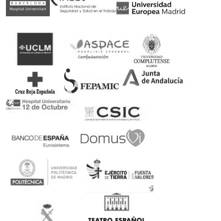
Somos patrocinadores de deporte adaptado
Rubén Castilla, Oscar Egéa y Victor Carretón son
nuestros embajadores
Ortopedia concertada con el Servicio Andaluz de
Salud
Podrás canjear tu receta en nuestra ortopedia
100% Pago seguro
Encriptación SSL de último nivel con múltiples
formas de pago
Devolución en 14 días sin compromiso
Plazo de 14 días para hacer una devolución de tu
compra