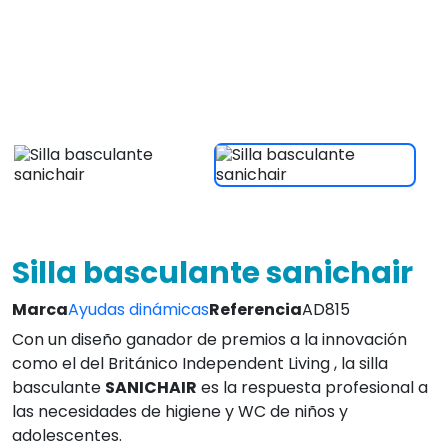
las necesidades de higiene y WC de niños y
adolescentes.
Ver caracteristicas
3842,00 €
IVA INCLUIDO
¡Envio Gratis en 24/72 Horas!
4.8
Leer Opiniones
Envio Gratis!
Atc. inmediata
L-V 9 a 20:30
14 días
3 años
devolución
de garantía
!Personaliza tu producto!