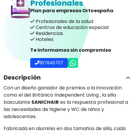
Fabricada en aluminio en dos tamaños de silla, cada
uno de ellos disponible en dos tallas de funda blanda
interior.
El sistema basculante proporciona varias posiciones
diferentes para la ducha y el aseo.
Silla fácilmente graduable a diferentes alturas de
asiento la cual se puede situar sobre la mayoría de
WC.
Taco abductor
desmontable
para un mejor acceso
durante la higiene íntima.
Reposacabezas de espuma blanda para más confort
y multiposición para un buen soporte.
Reposapiés graduable.
Posee cubeta orinal.