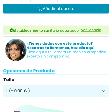
Profesionales
Plan para empresas Ortoespaña
Profesionales de la salud
Centros de educación especial
Residencias
Hoteles
Te informamos sin compromiso
957845707
Descripción
Con un diseño ganador de premios a la innovación
como el del Británico Independent Living , la silla
basculante
SANICHAIR
es la respuesta profesional a
las necesidades de higiene y WC de niños y
adolescentes.