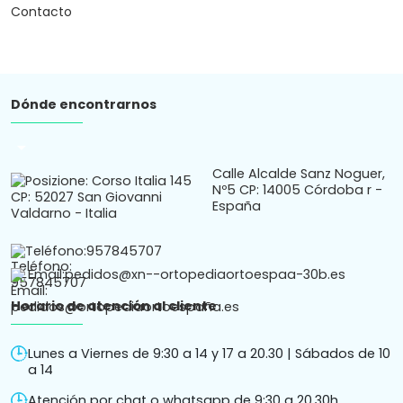
Contacto
Dónde encontrarnos
arrow_drop_down
Calle Alcalde Sanz Noguer,
Nº5 CP: 14005 Córdoba r -
España
Teléfono:
957845707
Email:
pedidos@xn--ortopediaortoespaa-30b.es
Horario de atención al cliente
Lunes a Viernes de 9:30 a 14 y 17 a 20.30 | Sábados de 10
a 14
Atención por chat o whatsapp de 9:30 a 20.30h.