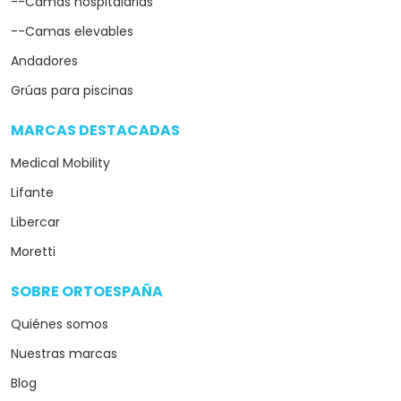
--Camas hospitalarias
--Camas elevables
Andadores
Grúas para piscinas
MARCAS DESTACADAS
arrow_drop_down
Medical Mobility
Lifante
Libercar
Moretti
SOBRE ORTOESPAÑA
arrow_drop_down
Quiénes somos
Nuestras marcas
Blog