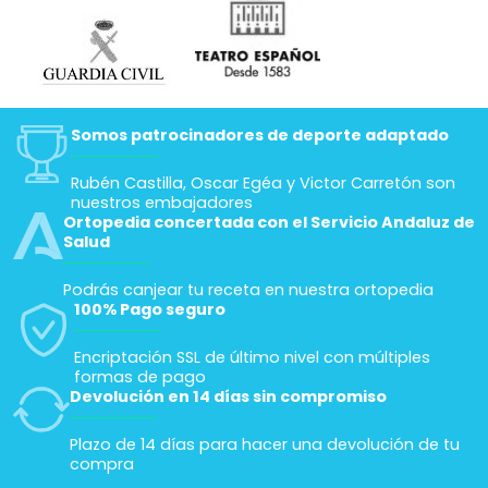
Somos patrocinadores de deporte adaptado
Rubén Castilla, Oscar Egéa y Victor Carretón son
nuestros embajadores
Ortopedia concertada con el Servicio Andaluz de
Salud
Podrás canjear tu receta en nuestra ortopedia
100% Pago seguro
Encriptación SSL de último nivel con múltiples
formas de pago
Devolución en 14 días sin compromiso
Plazo de 14 días para hacer una devolución de tu
compra