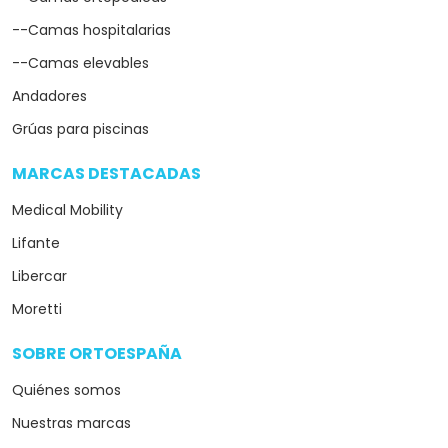
--Camas hospitalarias
--Camas elevables
Andadores
Grúas para piscinas
MARCAS DESTACADAS
arrow_drop_down
Medical Mobility
Lifante
Libercar
Moretti
SOBRE ORTOESPAÑA
arrow_drop_down
Quiénes somos
Nuestras marcas