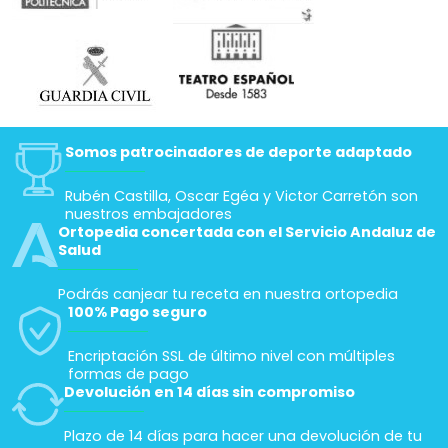
Somos patrocinadores de deporte adaptado
Rubén Castilla, Oscar Egéa y Victor Carretón son
nuestros embajadores
Ortopedia concertada con el Servicio Andaluz de
Salud
Podrás canjear tu receta en nuestra ortopedia
100% Pago seguro
Encriptación SSL de último nivel con múltiples
formas de pago
Devolución en 14 días sin compromiso
Plazo de 14 días para hacer una devolución de tu