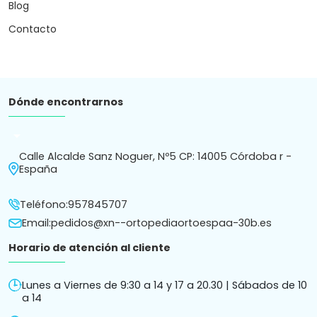
Blog
Contacto
Dónde encontrarnos
arrow_drop_down
Calle Alcalde Sanz Noguer, Nº5 CP: 14005 Córdoba r -
España
Teléfono:
957845707
Email:
pedidos@xn--ortopediaortoespaa-30b.es
Horario de atención al cliente
Lunes a Viernes de 9:30 a 14 y 17 a 20.30 | Sábados de 10
a 14