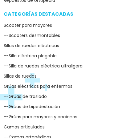
Repuestos de ortopedia
CATEGORÍAS DESTACADAS
arrow_drop_down
Scooter para mayores
--Scooters desmontables
Sillas de ruedas eléctricas
--Silla eléctrica plegable
--Silla de ruedas eléctrica ultraligera
Sillas de ruedas
Grúas eléctricas para enfermos
--Grúas de traslado
--Grúas de bipedestación
--Grúas para mayores y ancianos
Camas articuladas
--Camas ortopédicas