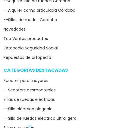
--Alquiler silla de ruedas Córdoba
--Alquiler cama articulada Córdoba
--Sillas de ruedas Córdoba
Novedades
Top Ventas productos
Ortopedia Seguridad Social
Repuestos de ortopedia
CATEGORÍAS DESTACADAS
arrow_drop_down
Scooter para mayores
--Scooters desmontables
Sillas de ruedas eléctricas
--Silla eléctrica plegable
--Silla de ruedas eléctrica ultraligera
Sillas de ruedas