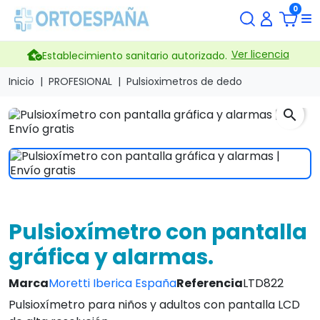
0
Ver licencia
Establecimiento sanitario autorizado.
Inicio
PROFESIONAL
Pulsioximetros de dedo
search
Pulsioxímetro con pantalla
gráfica y alarmas.
Marca
Moretti Iberica España
Referencia
LTD822
Pulsioxímetro para niños y adultos con pantalla LCD