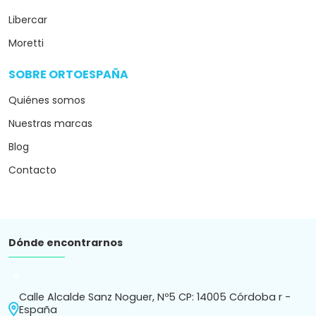
Libercar
Moretti
SOBRE ORTOESPAÑA
arrow_drop_down
Quiénes somos
Nuestras marcas
Blog
Contacto
Dónde encontrarnos
arrow_drop_down
Calle Alcalde Sanz Noguer, Nº5 CP: 14005 Córdoba r -
España