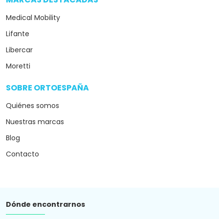
arrow_drop_down
Medical Mobility
Lifante
Libercar
Moretti
SOBRE ORTOESPAÑA
arrow_drop_down
Quiénes somos
Nuestras marcas
Blog
Contacto
Dónde encontrarnos