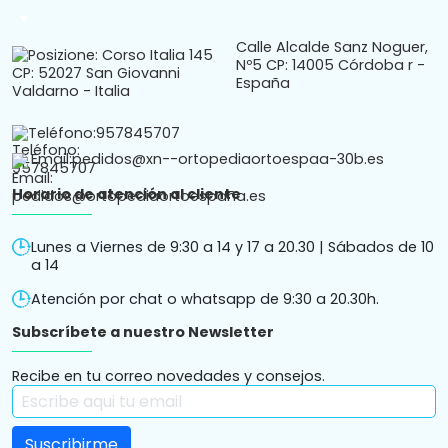
arrow_drop_down
Calle Alcalde Sanz Noguer,
Nº5 CP: 14005 Córdoba r -
España
Teléfono:
957845707
Email:
pedidos@xn--ortopediaortoespaa-30b.es
Horario de atención al cliente
Lunes a Viernes de 9:30 a 14 y 17 a 20.30 | Sábados de 10
a 14
Atención por chat o whatsapp de 9:30 a 20.30h.
Subscríbete a nuestro Newsletter
Recibe en tu correo novedades y consejos.