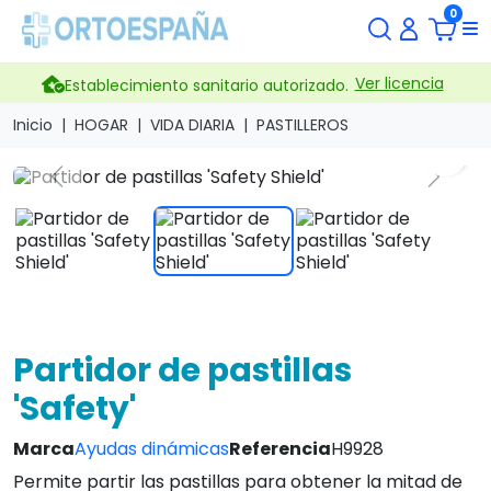
0
Ver licencia
Establecimiento sanitario autorizado.
Inicio
HOGAR
VIDA DIARIA
PASTILLEROS
search
Previous
Next
Partidor de pastillas
'Safety'
Marca
Ayudas dinámicas
Referencia
H9928
Permite partir las pastillas para obtener la mitad de