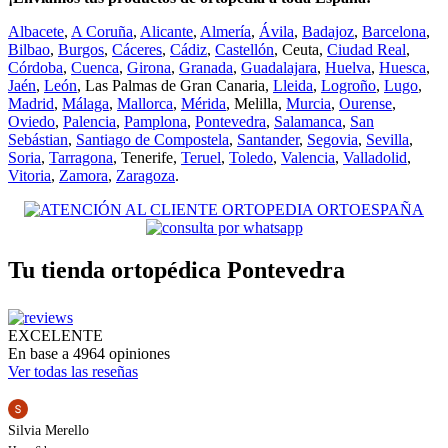
Albacete
,
A Coruña
,
Alicante
,
Almería
,
Ávila
,
Badajoz
,
Barcelona
,
Bilbao
,
Burgos
,
Cáceres
,
Cádiz
,
Castellón
, Ceuta,
Ciudad Real
,
Córdoba
,
Cuenca
,
Girona
,
Granada
,
Guadalajara
,
Huelva
,
Huesca
,
Jaén
,
León
, Las Palmas de Gran Canaria,
Lleida
,
Logroño
,
Lugo
,
Madrid
,
Málaga
,
Mallorca
,
Mérida
, Melilla,
Murcia
,
Ourense
,
Oviedo
,
Palencia
,
Pamplona
,
Pontevedra
,
Salamanca
,
San
Sebástian
,
Santiago de Compostela
,
Santander
,
Segovia
,
Sevilla
,
Soria
,
Tarragona
, Tenerife,
Teruel
,
Toledo
,
Valencia
,
Valladolid
,
Vitoria
,
Zamora
,
Zaragoza
.
Tu tienda ortopédica Pontevedra
EXCELENTE
En base a 4964 opiniones
Ver todas las reseñas
Silvia Merello