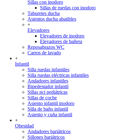
Sillas con inodoro
Sillas de ruedas con inodoro
Taburetes ducha
Asientos ducha abatibles
+
Elevadores
Elevadores de inodoro
Elevadores de bañera
Reposabrazos WC
Carros de lavado
+
Infantil
Silla ruedas infantiles
Silla ruedas eléctricas infantiles
Andadores infantiles
Bipedestador infantil
Sillas pci pediátricas
Sillas de coche
Asiento infantil inodoro
Silla de baño infantil
Asiento y cuña infantil
+
Obesidad
Andadores bariátricos
Sillones bariátricos