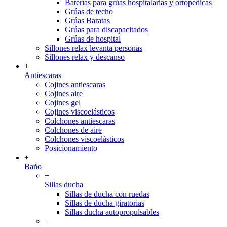
Baterías para grúas hospitalarias y ortopédicas
Grúas de techo
Grúas Baratas
Grúas para discapacitados
Grúas de hospital
Sillones relax levanta personas
Sillones relax y descanso
+
Antiescaras
Cojines antiescaras
Cojines aire
Cojines gel
Cojines viscoelásticos
Colchones antiescaras
Colchones de aire
Colchones viscoelásticos
Posicionamiento
+
Baño
+
Sillas ducha
Sillas de ducha con ruedas
Sillas de ducha giratorias
Sillas ducha autopropulsables
+