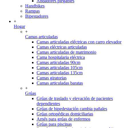
Andadores plegables
Handbikes
Rampas
Bipestadores
+
Hogar
+
Camas articuladas
Camas articuladas eléctricas con carro elevador
Camas eléctricas articuladas
Camas articuladas de matrimonio
Cama hospitalaria eléctrica
Camas articuladas 90cm
Camas articuladas 105cm
Camas articuladas 135cm
Camas giratorias
Camas articuladas baratas
+
Grúas
Grúas de traslado y elevación de pacientes
dependientes
Grúas de bipedestación cambia pañales
Grúas ortopédicas domiciliarias
Arnés para grúas de enfermos
Grúas para piscinas