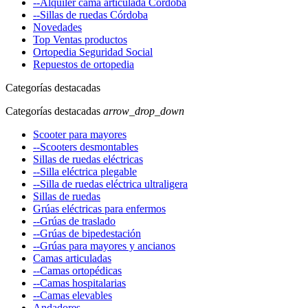
--Alquiler cama articulada Córdoba
--Sillas de ruedas Córdoba
Novedades
Top Ventas productos
Ortopedia Seguridad Social
Repuestos de ortopedia
Categorías destacadas
Categorías destacadas
arrow_drop_down
Scooter para mayores
--Scooters desmontables
Sillas de ruedas eléctricas
--Silla eléctrica plegable
--Silla de ruedas eléctrica ultraligera
Sillas de ruedas
Grúas eléctricas para enfermos
--Grúas de traslado
--Grúas de bipedestación
--Grúas para mayores y ancianos
Camas articuladas
--Camas ortopédicas
--Camas hospitalarias
--Camas elevables
Andadores