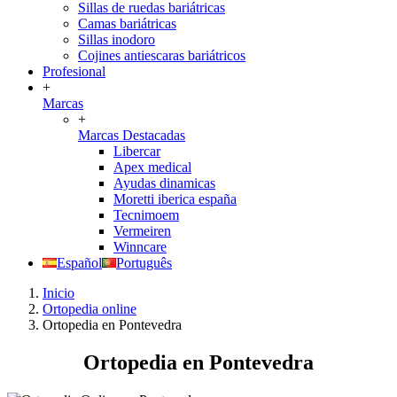
Sillas de ruedas bariátricas
Camas bariátricas
Sillas inodoro
Cojines antiescaras bariátricos
Profesional
+
Marcas
+
Marcas Destacadas
Libercar
Apex medical
Ayudas dinamicas
Moretti iberica españa
Tecnimoem
Vermeiren
Winncare
Español
Português
Inicio
Ortopedia online
Ortopedia en Pontevedra
Ortopedia en Pontevedra