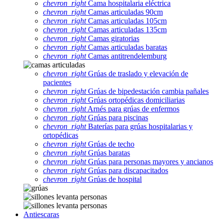
chevron_right
Cama hospitalaria eléctrica
chevron_right
Camas articuladas 90cm
chevron_right
Camas articuladas 105cm
chevron_right
Camas articuladas 135cm
chevron_right
Camas giratorias
chevron_right
Camas articuladas baratas
chevron_right
Camas antitrendelemburg
chevron_right
Grúas de traslado y elevación de
pacientes
chevron_right
Grúas de bipedestación cambia pañales
chevron_right
Grúas ortopédicas domiciliarias
chevron_right
Arnés para grúas de enfermos
chevron_right
Grúas para piscinas
chevron_right
Baterías para grúas hospitalarias y
ortopédicas
chevron_right
Grúas de techo
chevron_right
Grúas baratas
chevron_right
Grúas para personas mayores y ancianos
chevron_right
Grúas para discapacitados
chevron_right
Grúas de hospital
Antiescaras