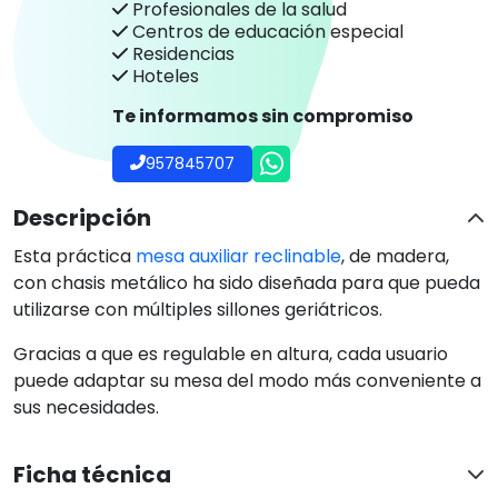
Cantidad


Añadir al carrito
Ver licencia
Establecimiento sanitario autorizado.
¿Tienes dudas con este producto?
Nosotros te llamamos, haz clic aquí
Clica aquí y te llamará un técnico ortopedico
experto sin compromiso.
Profesionales
Plan para empresas Ortoespaña
Profesionales de la salud
Centros de educación especial