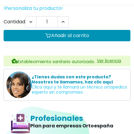
Indicada para sillones geriátricos.
Ver caracteristicas
199,00 €
IVA INCLUIDO
¡Envio Gratis en 24 a 72hrs!
4.8
Leer Opiniones
Envio Gratis!
Atc. inmediata
L-V 9 a 20:30
14 días
3 años
devolución
de garantía
!Personaliza tu producto!