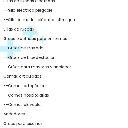
--Ortopedia de alquiler Córdoba
--Alquiler silla de ruedas Córdoba
--Alquiler cama articulada Córdoba
--Sillas de ruedas Córdoba
Novedades
Top Ventas productos
Ortopedia Seguridad Social
Repuestos de ortopedia
CATEGORÍAS DESTACADAS
arrow_drop_down
Scooter para mayores
--Scooters desmontables
Sillas de ruedas eléctricas
--Silla eléctrica plegable