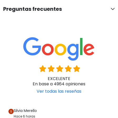
Residencias
Hoteles
Te informamos sin compromiso
957845707
Descripción
Esta práctica
mesa auxiliar reclinable
, de madera,
con chasis metálico ha sido diseñada para que pueda
utilizarse con múltiples sillones geriátricos.
Gracias a que es regulable en altura, cada usuario
puede adaptar su mesa del modo más conveniente a
sus necesidades.
Ficha técnica
Preguntas frecuentes