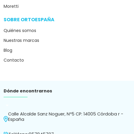
Moretti
SOBRE ORTOESPAÑA
arrow_drop_down
Quiénes somos
Nuestras marcas
Blog
Contacto
Dónde encontrarnos
arrow_drop_down
Calle Alcalde Sanz Noguer, Nº5 CP: 14005 Córdoba r -
España