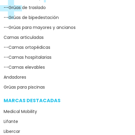
--Grúas de traslado
--Grúas de bipedestación
--Grúas para mayores y ancianos
Camas articuladas
--Camas ortopédicas
--Camas hospitalarias
--Camas elevables
Andadores
Grúas para piscinas
MARCAS DESTACADAS
arrow_drop_down
Medical Mobility
Lifante
Libercar