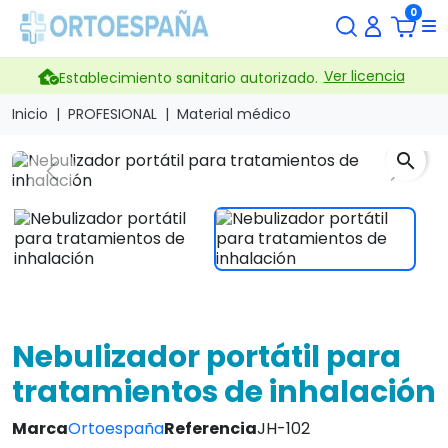
0
Ver licencia
Establecimiento sanitario autorizado.
Inicio
PROFESIONAL
Material médico
search
Previous
Next
Nebulizador portátil para
tratamientos de inhalación
Marca
Ortoespaña
Referencia
JH-102