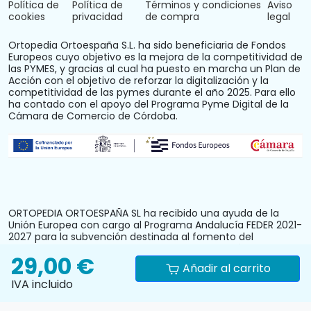
Política de
Política de
Términos y condiciones
Aviso
cookies
privacidad
de compra
legal
Ortopedia Ortoespaña S.L. ha sido beneficiaria de Fondos
Europeos cuyo objetivo es la mejora de la competitividad de
las PYMES, y gracias al cual ha puesto en marcha un Plan de
Acción con el objetivo de reforzar la digitalización y la
competitividad de las pymes durante el año 2025. Para ello
ha contado con el apoyo del Programa Pyme Digital de la
Cámara de Comercio de Córdoba.
ORTOPEDIA ORTOESPAÑA SL ha recibido una ayuda de la
Unión Europea con cargo al Programa Andalucía FEDER 2021-
2027 para la subvención destinada al fomento del
crecimiento, la competitividad y la consolidación de las
29,00 €
personas trabajadoras autónomas y pymes comerciales y
Añadir al carrito
artesanas, mediante la mejora del equipamiento
IVA incluido
productivo, instalaciones u otros activos fijos (reforma y
acondicionamiento del local comercial). N.º Expediente:
PYM242024CO000000028.