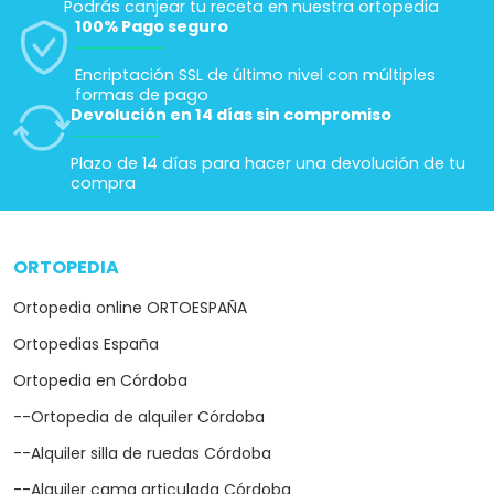
Podrás canjear tu receta en nuestra ortopedia
100% Pago seguro
Encriptación SSL de último nivel con múltiples
formas de pago
Devolución en 14 días sin compromiso
Plazo de 14 días para hacer una devolución de tu
compra
ORTOPEDIA
arrow_drop_down
Ortopedia online ORTOESPAÑA
Ortopedias España
Ortopedia en Córdoba
--Ortopedia de alquiler Córdoba
--Alquiler silla de ruedas Córdoba
--Alquiler cama articulada Córdoba