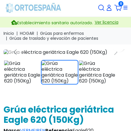
0
Ver licencia
Establecimiento sanitario autorizado.
Inicio
HOGAR
Grúas para enfermos
Grúas de traslado y elevación de pacientes
search
Previous
Next
Grúa eléctrica geriátrica
Eagle 620 (150Kg)
Marca
VERMEIREN
Referencia
Eagle620