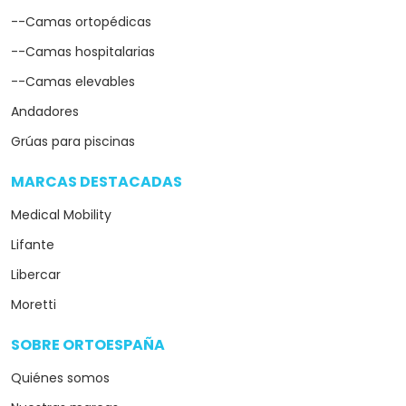
--Camas ortopédicas
--Camas hospitalarias
--Camas elevables
Andadores
Grúas para piscinas
MARCAS DESTACADAS
arrow_drop_down
Medical Mobility
Lifante
Libercar
Moretti
SOBRE ORTOESPAÑA
arrow_drop_down
Quiénes somos