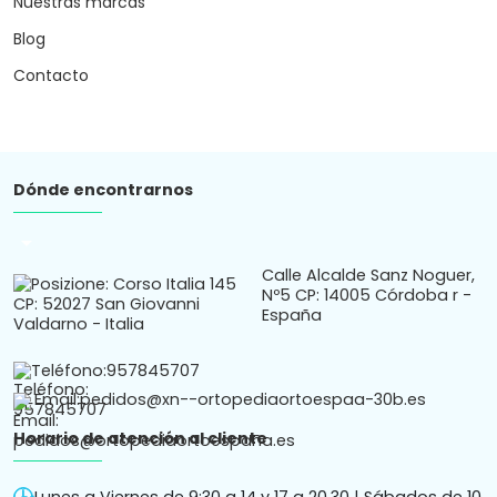
Nuestras marcas
Blog
Contacto
Dónde encontrarnos
arrow_drop_down
Calle Alcalde Sanz Noguer,
Nº5 CP: 14005 Córdoba r -
España
Teléfono:
957845707
Email:
pedidos@xn--ortopediaortoespaa-30b.es
Horario de atención al cliente