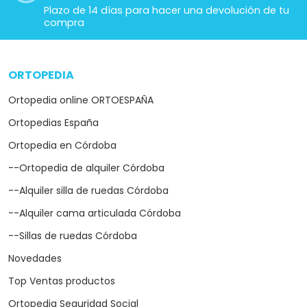
Plazo de 14 días para hacer una devolución de tu
compra
ORTOPEDIA
arrow_drop_down
Ortopedia online ORTOESPAÑA
Ortopedias España
Ortopedia en Córdoba
--Ortopedia de alquiler Córdoba
--Alquiler silla de ruedas Córdoba
--Alquiler cama articulada Córdoba
--Sillas de ruedas Córdoba
Novedades
Top Ventas productos
Ortopedia Seguridad Social