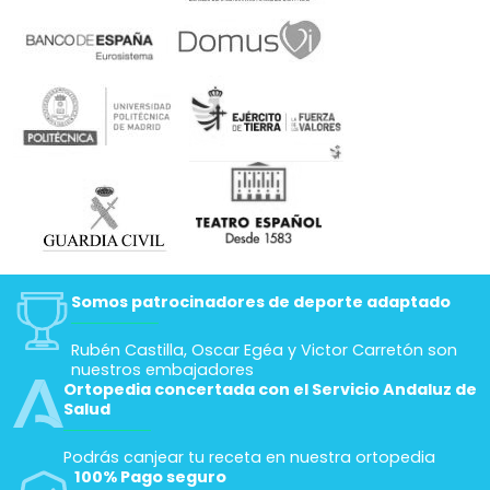
Somos patrocinadores de deporte adaptado
Rubén Castilla, Oscar Egéa y Victor Carretón son
nuestros embajadores
Ortopedia concertada con el Servicio Andaluz de
Salud
Podrás canjear tu receta en nuestra ortopedia
100% Pago seguro