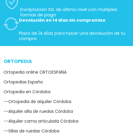
Encriptación SSL de último nivel con múltiples
formas de pago
Devolución en 14 días sin compromiso
Plazo de 14 días para hacer una devolución de tu
compra
ORTOPEDIA
arrow_drop_down
Ortopedia online ORTOESPAÑA
Ortopedias España
Ortopedia en Córdoba
--Ortopedia de alquiler Córdoba
--Alquiler silla de ruedas Córdoba
--Alquiler cama articulada Córdoba
--Sillas de ruedas Córdoba