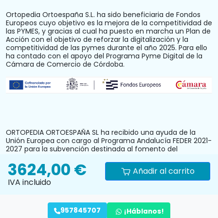
Ortopedia Ortoespaña S.L. ha sido beneficiaria de Fondos
Europeos cuyo objetivo es la mejora de la competitividad de
las PYMES, y gracias al cual ha puesto en marcha un Plan de
Acción con el objetivo de reforzar la digitalización y la
competitividad de las pymes durante el año 2025. Para ello
ha contado con el apoyo del Programa Pyme Digital de la
Cámara de Comercio de Córdoba.
ORTOPEDIA ORTOESPAÑA SL ha recibido una ayuda de la
Unión Europea con cargo al Programa Andalucía FEDER 2021-
2027 para la subvención destinada al fomento del
crecimiento, la competitividad y la consolidación de las
3624,00 €
personas trabajadoras autónomas y pymes comerciales y
Añadir al carrito
artesanas, mediante la mejora del equipamiento
IVA incluido
productivo, instalaciones u otros activos fijos (reforma y
acondicionamiento del local comercial). N.º Expediente:
PYM242024CO000000028.
957845707
¡Háblanos!