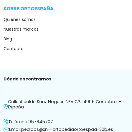
SOBRE ORTOESPAÑA
arrow_drop_down
Quiénes somos
Nuestras marcas
Blog
Contacto
Dónde encontrarnos
arrow_drop_down
Calle Alcalde Sanz Noguer, Nº5 CP: 14005 Córdoba r -
España
Teléfono:
957845707
Email:
pedidos@xn--ortopediaortoespaa-30b.es