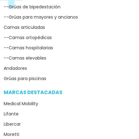
--Grúas de bipedestación
--Grúas para mayores y ancianos
Camas articuladas
--Camas ortopédicas
--Camas hospitalarias
--Camas elevables
Andadores
Grúas para piscinas
MARCAS DESTACADAS
arrow_drop_down
Medical Mobility
Lifante
Libercar
Moretti