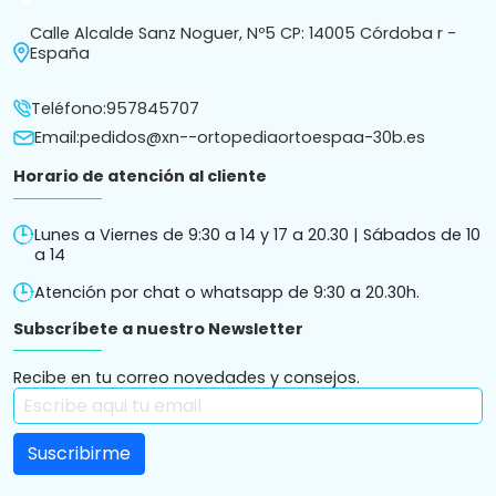
arrow_drop_down
Calle Alcalde Sanz Noguer, Nº5 CP: 14005 Córdoba r -
España
Teléfono:
957845707
Email:
pedidos@xn--ortopediaortoespaa-30b.es
Horario de atención al cliente
Lunes a Viernes de 9:30 a 14 y 17 a 20.30 | Sábados de 10
a 14
Atención por chat o whatsapp de 9:30 a 20.30h.
Subscríbete a nuestro Newsletter
Recibe en tu correo novedades y consejos.