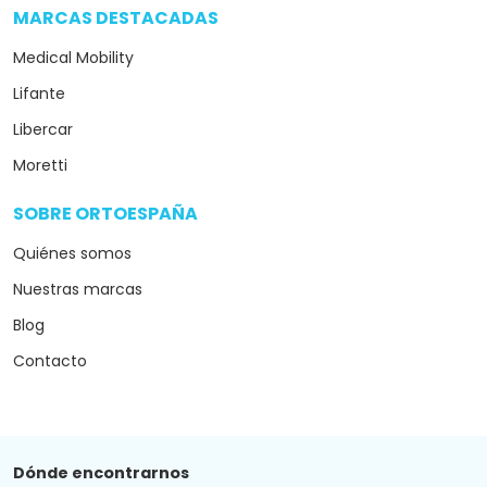
MARCAS DESTACADAS
arrow_drop_down
Medical Mobility
Lifante
Libercar
Moretti
SOBRE ORTOESPAÑA
arrow_drop_down
Quiénes somos
Nuestras marcas
Blog
Contacto
Dónde encontrarnos