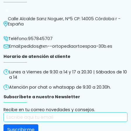
arrow_drop_down
Calle Alcalde Sanz Noguer, Nº5 CP: 14005 Córdoba r -
España
Teléfono:
957845707
Email:
pedidos@xn--ortopediaortoespaa-30b.es
Horario de atención al cliente
Lunes a Viernes de 9:30 a 14 y 17 a 20.30 | Sábados de 10
a 14
Atención por chat o whatsapp de 9:30 a 20.30h.
Subscríbete a nuestro Newsletter
Recibe en tu correo novedades y consejos.