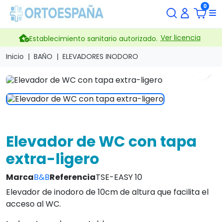
0
Ver licencia
Establecimiento sanitario autorizado.
Inicio
BAÑO
ELEVADORES INODORO
search
Elevador de WC con tapa
extra-ligero
Marca
B&B
Referencia
TSE-EASY 10
Elevador de inodoro de 10cm de altura que facilita el
acceso al WC.