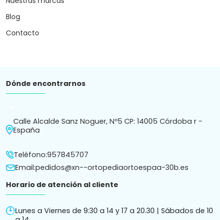
Nuestras marcas
Blog
Contacto
Dónde encontrarnos
arrow_drop_down
Calle Alcalde Sanz Noguer, Nº5 CP: 14005 Córdoba r -
España
Teléfono:
957845707
Email:
pedidos@xn--ortopediaortoespaa-30b.es
Horario de atención al cliente
Lunes a Viernes de 9:30 a 14 y 17 a 20.30 | Sábados de 10
a 14