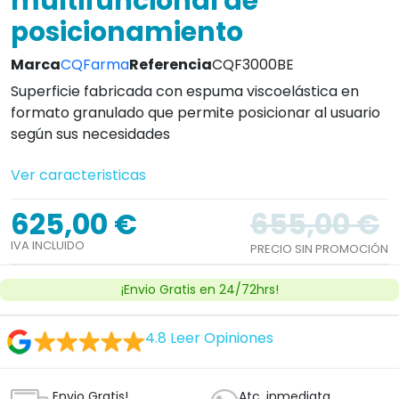
multifuncional de
posicionamiento
Marca
CQFarma
Referencia
CQF3000BE
Superficie fabricada con espuma viscoelástica en
formato granulado que permite posicionar al usuario
según sus necesidades
Ver caracteristicas
625,00 €
655,00 €
IVA INCLUIDO
PRECIO SIN PROMOCIÓN
¡Envio Gratis en 24/72hrs!
4.8
Leer Opiniones
Envio Gratis!
Atc. inmediata