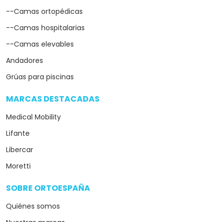
--Camas ortopédicas
--Camas hospitalarias
--Camas elevables
Andadores
Grúas para piscinas
MARCAS DESTACADAS
arrow_drop_down
Medical Mobility
Lifante
Libercar
Moretti
SOBRE ORTOESPAÑA
arrow_drop_down
Quiénes somos