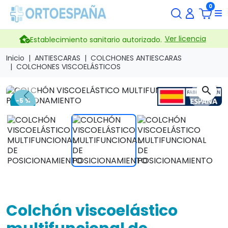
0
Ver licencia
Establecimiento sanitario autorizado.
Inicio
ANTIESCARAS
COLCHONES ANTIESCARAS
COLCHONES VISCOELÁSTICOS
search
Previous
Next
-5 %
Colchón viscoelástico