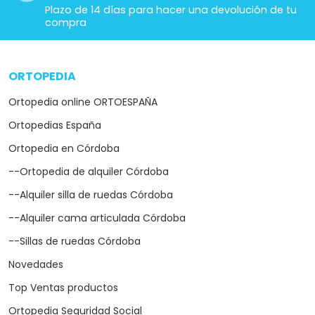
Plazo de 14 días para hacer una devolución de tu
compra
ORTOPEDIA
arrow_drop_down
Ortopedia online ORTOESPAÑA
Ortopedias España
Ortopedia en Córdoba
--Ortopedia de alquiler Córdoba
--Alquiler silla de ruedas Córdoba
--Alquiler cama articulada Córdoba
--Sillas de ruedas Córdoba
Novedades
Top Ventas productos
Ortopedia Seguridad Social