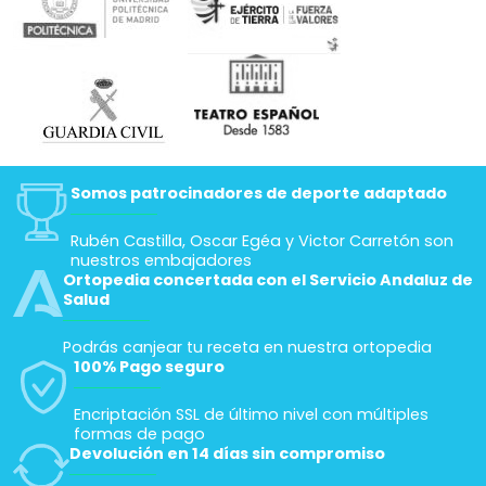
Somos patrocinadores de deporte adaptado
Rubén Castilla, Oscar Egéa y Victor Carretón son
nuestros embajadores
Ortopedia concertada con el Servicio Andaluz de
Salud
Podrás canjear tu receta en nuestra ortopedia
100% Pago seguro
Encriptación SSL de último nivel con múltiples
formas de pago
Devolución en 14 días sin compromiso