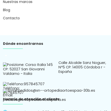
Nuestras marcas
Blog
Contacto
Dónde encontrarnos
arrow_drop_down
Calle Alcalde Sanz Noguer,
Nº5 CP: 14005 Córdoba r -
España
Teléfono:
957845707
Email:
pedidos@xn--ortopediaortoespaa-30b.es
Horario de atención al cliente