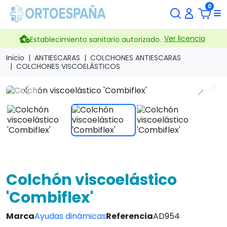
0
Ver licencia
Establecimiento sanitario autorizado.
Inicio
ANTIESCARAS
COLCHONES ANTIESCARAS
COLCHONES VISCOELÁSTICOS
search
Previous
Next
Colchón viscoelástico
'Combiflex'
Marca
Ayudas dinámicas
Referencia
AD954