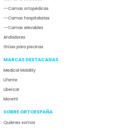
--Camas ortopédicas
--Camas hospitalarias
--Camas elevables
Andadores
Grúas para piscinas
MARCAS DESTACADAS
arrow_drop_down
Medical Mobility
Lifante
Libercar
Moretti
SOBRE ORTOESPAÑA
arrow_drop_down
Quiénes somos