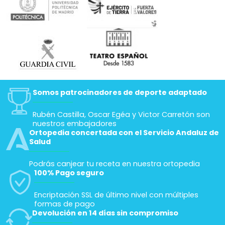
Somos patrocinadores de deporte adaptado
Rubén Castilla, Oscar Egéa y Victor Carretón son
nuestros embajadores
Ortopedia concertada con el Servicio Andaluz de
Salud
Podrás canjear tu receta en nuestra ortopedia
100% Pago seguro
Encriptación SSL de último nivel con múltiples
formas de pago
Devolución en 14 días sin compromiso