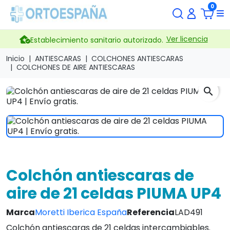
0
Ver licencia
Establecimiento sanitario autorizado.
Inicio
ANTIESCARAS
COLCHONES ANTIESCARAS
COLCHONES DE AIRE ANTIESCARAS
search
Colchón antiescaras de
aire de 21 celdas PIUMA UP4
Marca
Moretti Iberica España
Referencia
LAD491
Colchón antiescaras de 21 celdas intercambiables.