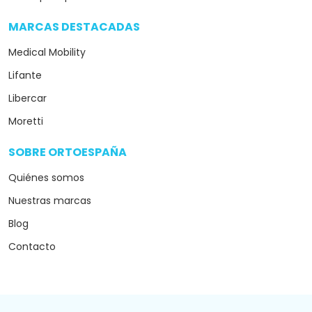
MARCAS DESTACADAS
arrow_drop_down
Medical Mobility
Lifante
Libercar
Moretti
SOBRE ORTOESPAÑA
arrow_drop_down
Quiénes somos
Nuestras marcas
Blog
Contacto