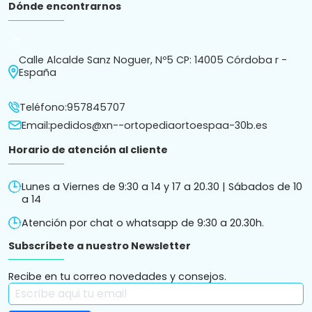
Dónde encontrarnos
arrow_drop_down
Calle Alcalde Sanz Noguer, Nº5 CP: 14005 Córdoba r -
España
Teléfono:
957845707
Email:
pedidos@xn--ortopediaortoespaa-30b.es
Horario de atención al cliente
Lunes a Viernes de 9:30 a 14 y 17 a 20.30 | Sábados de 10
a 14
Atención por chat o whatsapp de 9:30 a 20.30h.
Subscríbete a nuestro Newsletter
Recibe en tu correo novedades y consejos.