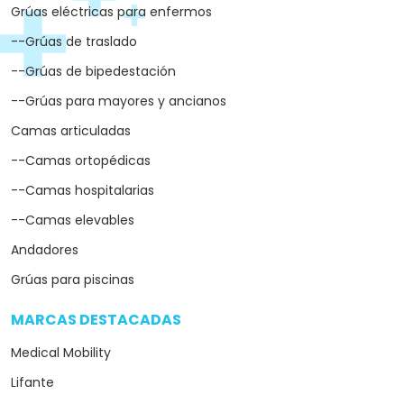
Grúas eléctricas para enfermos
--Grúas de traslado
--Grúas de bipedestación
--Grúas para mayores y ancianos
Camas articuladas
--Camas ortopédicas
--Camas hospitalarias
--Camas elevables
Andadores
Grúas para piscinas
MARCAS DESTACADAS
arrow_drop_down
Medical Mobility
Lifante