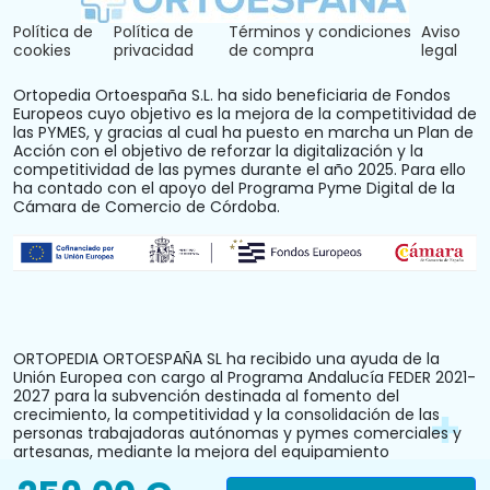
Política de
Política de
Términos y condiciones
Aviso
cookies
privacidad
de compra
legal
Ortopedia Ortoespaña S.L. ha sido beneficiaria de Fondos
Europeos cuyo objetivo es la mejora de la competitividad de
las PYMES, y gracias al cual ha puesto en marcha un Plan de
Acción con el objetivo de reforzar la digitalización y la
competitividad de las pymes durante el año 2025. Para ello
ha contado con el apoyo del Programa Pyme Digital de la
Cámara de Comercio de Córdoba.
ORTOPEDIA ORTOESPAÑA SL ha recibido una ayuda de la
Unión Europea con cargo al Programa Andalucía FEDER 2021-
2027 para la subvención destinada al fomento del
crecimiento, la competitividad y la consolidación de las
personas trabajadoras autónomas y pymes comerciales y
artesanas, mediante la mejora del equipamiento
productivo, instalaciones u otros activos fijos (reforma y
acondicionamiento del local comercial). N.º Expediente: