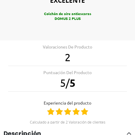
EXCELENTE
Colchón de aire antiescaras
DOMUS 2 PLUS
Valoraciones De Producto
2
Profesionales
Plan para empresas Ortoespaña
Puntuación Del Producto
Profesionales de la salud
5
/
5
Centros de educación especial
Residencias
Hoteles
Experiencia del producto
Te informamos sin compromiso
957845707
Calculado a partir de 2 Valoración de clientes
Descripción
Positivo
100%