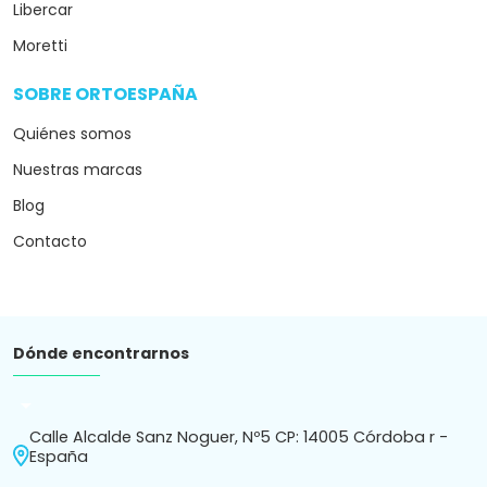
Libercar
Moretti
SOBRE ORTOESPAÑA
arrow_drop_down
Quiénes somos
Nuestras marcas
Blog
Contacto
Dónde encontrarnos
arrow_drop_down
Calle Alcalde Sanz Noguer, Nº5 CP: 14005 Córdoba r -
España