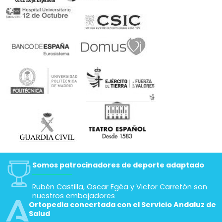
Somos patrocinadores de deporte adaptado
Rubén Castilla, Oscar Egéa y Victor Carretón son
nuestros embajadores
Ortopedia concertada con el Servicio Andaluz de
Salud