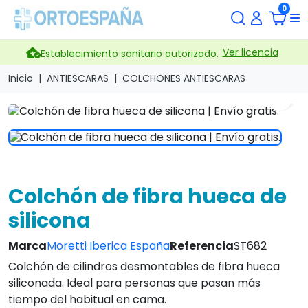
0
Ver licencia
Establecimiento sanitario autorizado.
Inicio
ANTIESCARAS
COLCHONES ANTIESCARAS
search
Colchón de fibra hueca de
silicona
Marca
Moretti Iberica España
Referencia
ST682
Colchón de cilindros desmontables de fibra hueca
siliconada. Ideal para personas que pasan más
tiempo del habitual en cama.