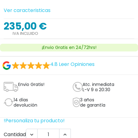
Ver caracteristicas
235,00 €
IVA INCLUIDO
¡Envio Gratis en 24/72hrs!
4.8
Leer Opiniones
Envio Gratis!
Atc. inmediata
L-V 9 a 20:30
14 días
3 años
devolución
de garantía
!Personaliza tu producto!
Cantidad

