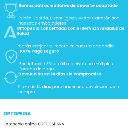
Somos patrocinadores de deporte adaptado
Rubén Castilla, Oscar Egéa y Victor Carretón son
nuestros embajadores
Ortopedia concertada con el Servicio Andaluz de
Salud
Podrás canjear tu receta en nuestra ortopedia
100% Pago seguro
Encriptación SSL de último nivel con múltiples
formas de pago
Devolución en 14 días sin compromiso
Plazo de 14 días para hacer una devolución de tu
compra
ORTOPEDIA
arrow_drop_down
Ortopedia online ORTOESPAÑA