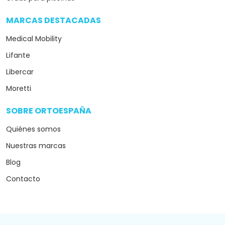
MARCAS DESTACADAS
arrow_drop_down
Medical Mobility
Lifante
Libercar
Moretti
SOBRE ORTOESPAÑA
arrow_drop_down
Quiénes somos
Nuestras marcas
Blog
Contacto