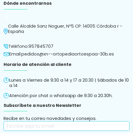
Dónde encontrarnos
arrow_drop_down
Calle Alcalde Sanz Noguer, Nº5 CP: 14005 Córdoba r -
España
Teléfono:
957845707
Email:
pedidos@xn--ortopediaortoespaa-30b.es
Horario de atención al cliente
Lunes a Viernes de 9:30 a 14 y 17 a 20.30 | Sábados de 10
a 14
Atención por chat o whatsapp de 9:30 a 20.30h.
Subscríbete a nuestro Newsletter
Recibe en tu correo novedades y consejos.