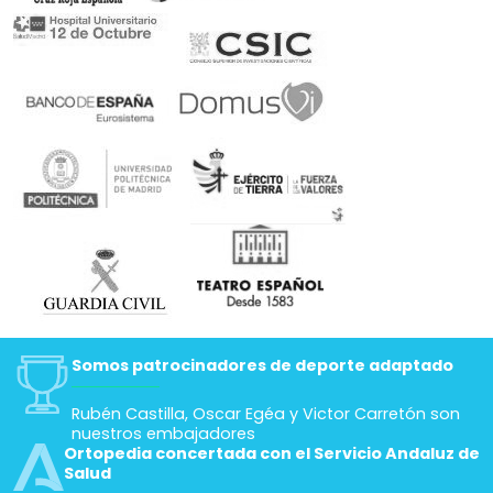
Somos patrocinadores de deporte adaptado
Rubén Castilla, Oscar Egéa y Victor Carretón son
nuestros embajadores
Ortopedia concertada con el Servicio Andaluz de
Salud