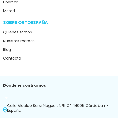
Libercar
Moretti
SOBRE ORTOESPAÑA
arrow_drop_down
Quiénes somos
Nuestras marcas
Blog
Contacto
Dónde encontrarnos
arrow_drop_down
Calle Alcalde Sanz Noguer, Nº5 CP: 14005 Córdoba r -
España