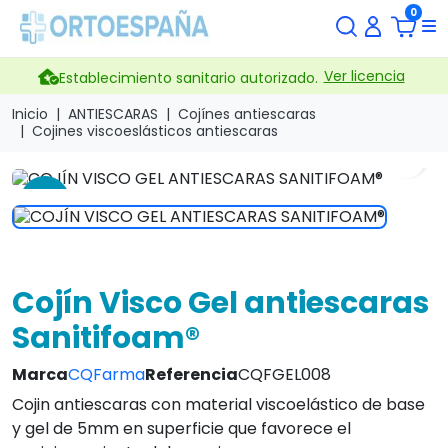
0
Ver licencia
Establecimiento sanitario autorizado.
Inicio
ANTIESCARAS
Cojínes antiescaras
Cojines viscoeslásticos antiescaras
search
-10 %
Cojín Visco Gel antiescaras
Sanitifoam®
Marca
CQFarma
Referencia
CQFGEL008
Cojin antiescaras con material viscoelástico de base
y gel de 5mm en superficie que favorece el