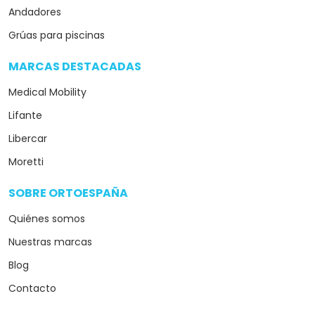
Andadores
Grúas para piscinas
MARCAS DESTACADAS
arrow_drop_down
Medical Mobility
Lifante
Libercar
Moretti
SOBRE ORTOESPAÑA
arrow_drop_down
Quiénes somos
Nuestras marcas
Blog
Contacto