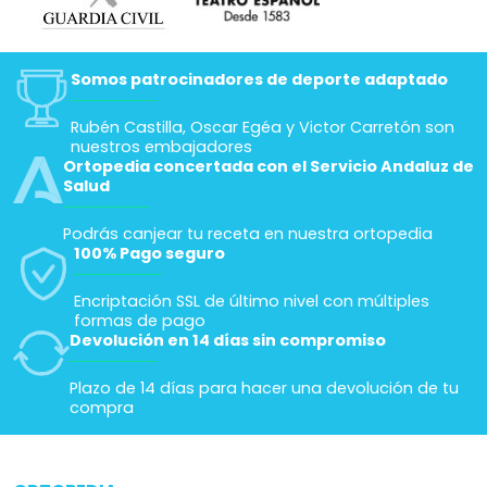
Somos patrocinadores de deporte adaptado
Rubén Castilla, Oscar Egéa y Victor Carretón son
nuestros embajadores
Ortopedia concertada con el Servicio Andaluz de
Salud
Podrás canjear tu receta en nuestra ortopedia
100% Pago seguro
Encriptación SSL de último nivel con múltiples
formas de pago
Devolución en 14 días sin compromiso
Plazo de 14 días para hacer una devolución de tu
compra