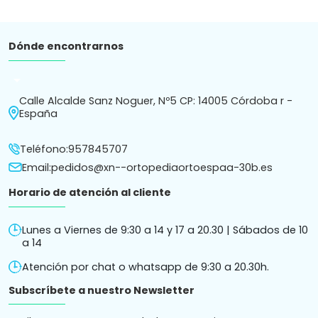
Dónde encontrarnos
arrow_drop_down
Calle Alcalde Sanz Noguer, Nº5 CP: 14005 Córdoba r -
España
Teléfono:
957845707
Email:
pedidos@xn--ortopediaortoespaa-30b.es
Horario de atención al cliente
Lunes a Viernes de 9:30 a 14 y 17 a 20.30 | Sábados de 10
a 14
Atención por chat o whatsapp de 9:30 a 20.30h.
Subscríbete a nuestro Newsletter