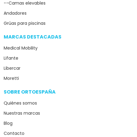
--Camas elevables
Andadores
Grúas para piscinas
MARCAS DESTACADAS
arrow_drop_down
Medical Mobility
Lifante
Libercar
Moretti
SOBRE ORTOESPAÑA
arrow_drop_down
Quiénes somos
Nuestras marcas
Blog
Contacto