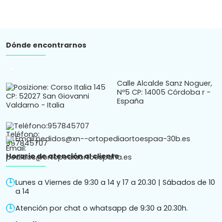
Dónde encontrarnos
arrow_drop_down
Calle Alcalde Sanz Noguer,
Nº5 CP: 14005 Córdoba r -
España
Teléfono:
957845707
Email:
pedidos@xn--ortopediaortoespaa-30b.es
Horario de atención al cliente
Lunes a Viernes de 9:30 a 14 y 17 a 20.30 | Sábados de 10
a 14
Atención por chat o whatsapp de 9:30 a 20.30h.