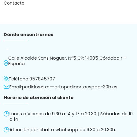
Contacto
Dónde encontrarnos
arrow_drop_down
Calle Alcalde Sanz Noguer, Nº5 CP: 14005 Córdoba r -
España
Teléfono:
957845707
Email:
pedidos@xn--ortopediaortoespaa-30b.es
Horario de atención al cliente
Lunes a Viernes de 9:30 a 14 y 17 a 20.30 | Sábados de 10
a 14
Atención por chat o whatsapp de 9:30 a 20.30h.