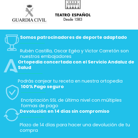
Somos patrocinadores de deporte adaptado
Rubén Castilla, Oscar Egéa y Victor Carretón son
nuestros embajadores
Ortopedia concertada con el Servicio Andaluz de
Salud
Podrás canjear tu receta en nuestra ortopedia
100% Pago seguro
Encriptación SSL de último nivel con múltiples
formas de pago
Devolución en 14 días sin compromiso
Plazo de 14 días para hacer una devolución de tu
compra