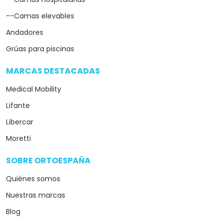
--Camas elevables
Andadores
Grúas para piscinas
MARCAS DESTACADAS
arrow_drop_down
Medical Mobility
Lifante
Libercar
Moretti
SOBRE ORTOESPAÑA
arrow_drop_down
Quiénes somos
Nuestras marcas
Blog