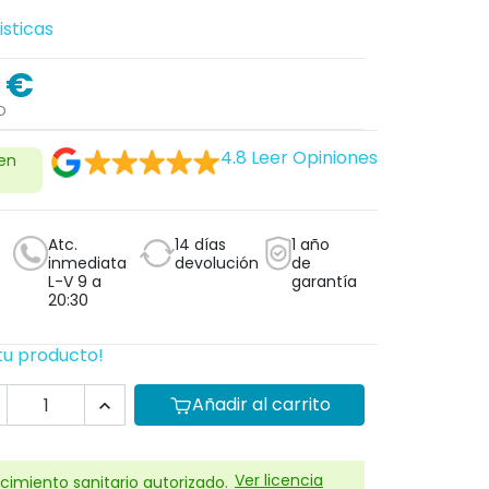
isticas
 €
O
4.8
Leer Opiniones
 en
Atc.
14 días
1 año
inmediata
devolución
de
L-V 9 a
garantía
20:30
tu producto!
Añadir al carrito

Ver licencia
cimiento sanitario autorizado.