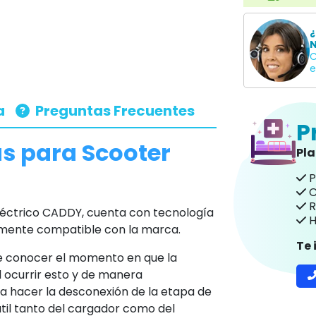
¿
N
C
e
a
Preguntas Frecuentes
P
s para Scooter
Pl
P
C
R
éctrico CADDY, cuenta con tecnología
H
lmente compatible con la marca.
Te
e conocer el momento en que la
al ocurrir esto y de manera
 a hacer la desconexión de la etapa de
útil tanto del cargador como del