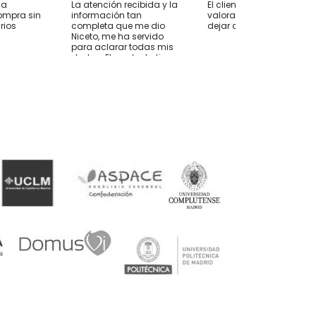
ha
La atención recibida y la
El cliente solo ha
ompra sin
información tan
valorado su compra sin
rios
completa que me dio
dejar comentarios
Niceto, me ha servido
para aclarar todas mis
dudas. El producto tiene
una buena relación
calidad precio, y junto
con la atención creo
que es la mejor opción
que he visto. Muchas
gracias