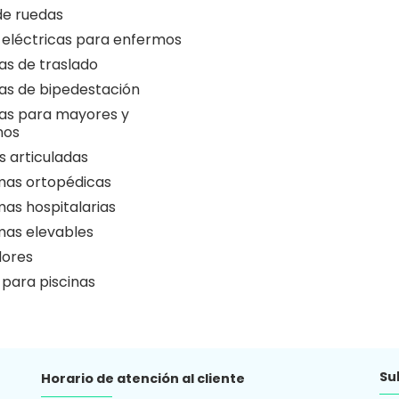
 de ruedas
 eléctricas para enfermos
as de traslado
as de bipedestación
as para mayores y
nos
 articuladas
as ortopédicas
as hospitalarias
as elevables
ores
 para piscinas
Su
Horario de atención al cliente