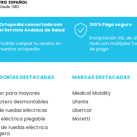
Ortopedia concertada con
100% Pago seguro
el Servicio Andaluz de Salud
Encriptación SSL de ú
Podrás canjear tu receta en
nivel con múltiples f
nuestra ortopedia
de pago
GORÍAS DESTACADAS
MARCAS DESTACADAS
er para mayores
Medical Mobility
oters desmontables
Lifante
 de ruedas eléctricas
Libercar
a eléctrica plegable
Moretti
a de ruedas eléctrica
igera