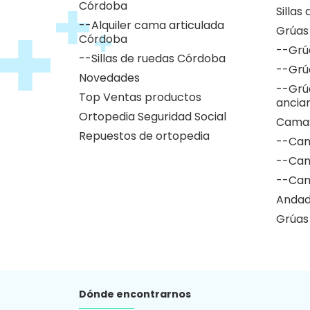
Córdoba
Sillas
--Alquiler cama articulada
Grúas
Córdoba
--Grú
--Sillas de ruedas Córdoba
--Grú
Novedades
--Grú
Top Ventas productos
ancia
Ortopedia Seguridad Social
Camas
Repuestos de ortopedia
--Cam
--Cam
--Cam
Andad
Grúas
Dónde encontrarnos