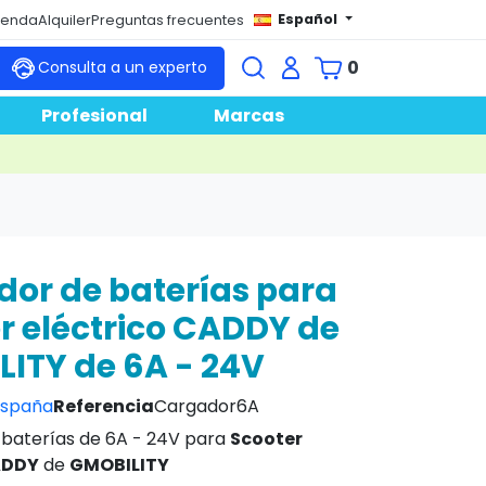
Español
tienda
Alquiler
Preguntas frecuentes
0
Consulta a un experto
Profesional
Marcas
or de baterías para
r eléctrico CADDY de
ITY de 6A - 24V
españa
Referencia
Cargador6A
baterías de 6A - 24V para
Scooter
ADDY
de
GMOBILITY