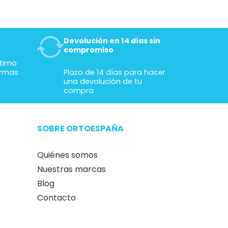
Devolución en 14 días sin
compromiso
ltimo
ormas
Plazo de 14 días para hacer
una devolución de tu
compra
SOBRE ORTOESPAÑA
Quiénes somos
Nuestras marcas
Blog
Contacto