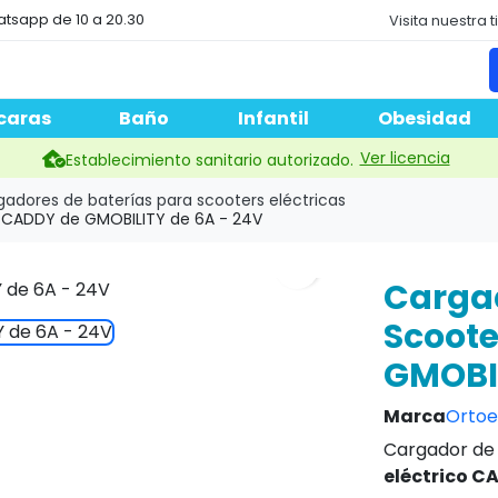
atsapp de 10 a 20.30
Visita nuestra 
caras
Baño
Infantil
Obesidad
Ver licencia
Establecimiento sanitario autorizado.
adores de baterías para scooters eléctricas
o CADDY de GMOBILITY de 6A - 24V
search
Cargad
Scoote
GMOBIL
Marca
Orto
Cargador de 
eléctrico C