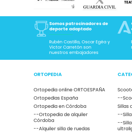
Somos patrocinadores de
deporte adaptado
Rubén Castilla, Oscar Egéa y
Victor Carretón son
nuestros embajadores
ORTOPEDIA
CATE
Ortopedia online ORTOESPAÑA
Scoot
Ortopedias España
--Sco
Ortopedia en Córdoba
Sillas
--Ortopedia de alquiler
--Sill
Córdoba
--Sill
--Alquiler silla de ruedas
ultral