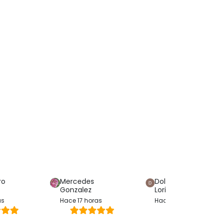
ro
Mercedes
Dolores Hijon
Gonzalez
Loriente
as
Hace 17 horas
Hace 12 horas