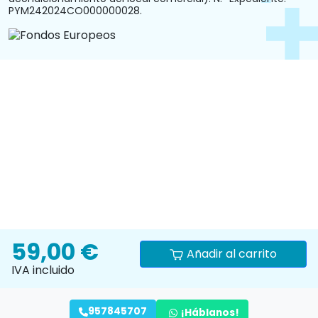
PYM242024CO000000028.
59,00 €
Añadir al carrito
IVA incluido
957845707
¡Háblanos!