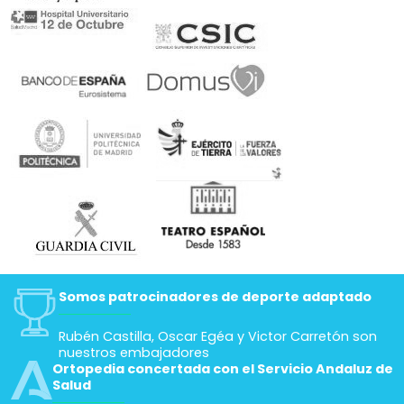
Somos patrocinadores de deporte adaptado
Rubén Castilla, Oscar Egéa y Victor Carretón son
nuestros embajadores
Ortopedia concertada con el Servicio Andaluz de
Salud