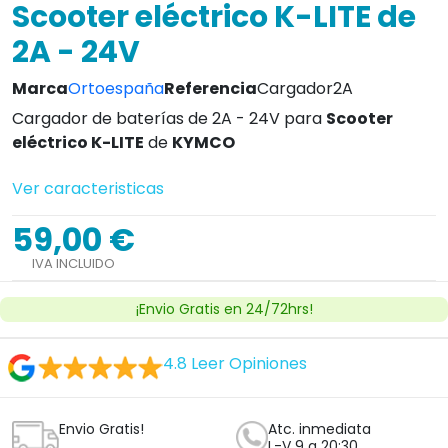
Scooter eléctrico K-LITE de
2A - 24V
Marca
Ortoespaña
Referencia
Cargador2A
Cargador de baterías de 2A - 24V para
Scooter
eléctrico K-LITE
de
KYMCO
Ver caracteristicas
59,00 €
IVA INCLUIDO
¡Envio Gratis en 24/72hrs!
4.8
Leer Opiniones
Envio Gratis!
Atc. inmediata
L-V 9 a 20:30