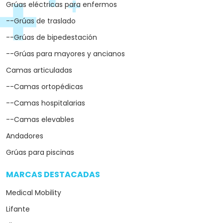
Grúas eléctricas para enfermos
--Grúas de traslado
--Grúas de bipedestación
--Grúas para mayores y ancianos
Camas articuladas
--Camas ortopédicas
--Camas hospitalarias
--Camas elevables
Andadores
Grúas para piscinas
MARCAS DESTACADAS
arrow_drop_down
Medical Mobility
Lifante