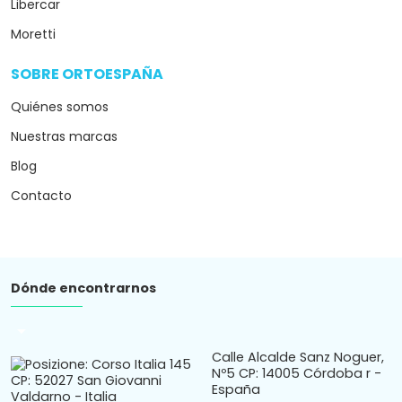
Libercar
Moretti
SOBRE ORTOESPAÑA
arrow_drop_down
Quiénes somos
Nuestras marcas
Blog
Contacto
Dónde encontrarnos
arrow_drop_down
Calle Alcalde Sanz Noguer,
Nº5 CP: 14005 Córdoba r -
España