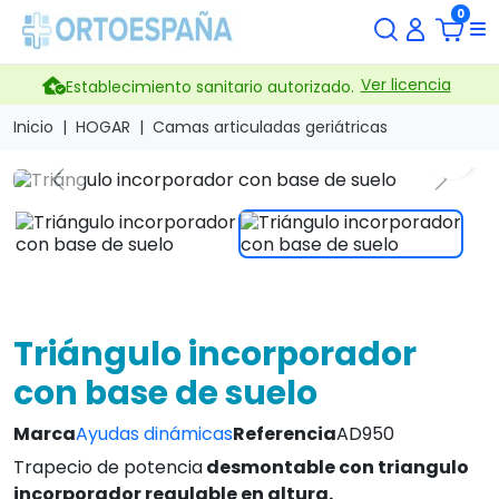
0
Ver licencia
Establecimiento sanitario autorizado.
Inicio
HOGAR
Camas articuladas geriátricas
search
Previous
Next
Triángulo incorporador
con base de suelo
Marca
Ayudas dinámicas
Referencia
AD950
Trapecio de potencia
desmontable con triangulo
incorporador regulable en altura.