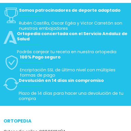
Somos patrocinadores de deporte adaptado
Rubén Castilla, Oscar Egéa y Victor Carretón son
nuestros embajadores
Ortopedia concertada con el Servicio Andaluz de
Salud
Podrás canjear tu receta en nuestra ortopedia
100% Pago seguro
Encriptación SSL de último nivel con múltiples
formas de pago
Devolución en 14 días sin compromiso
Plazo de 14 días para hacer una devolución de tu
compra
ORTOPEDIA
arrow_drop_down