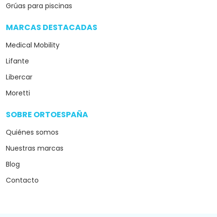
Grúas para piscinas
MARCAS DESTACADAS
arrow_drop_down
Medical Mobility
Lifante
Libercar
Moretti
SOBRE ORTOESPAÑA
arrow_drop_down
Quiénes somos
Nuestras marcas
Blog
Contacto