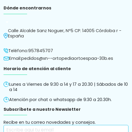
Dónde encontrarnos
arrow_drop_down
Calle Alcalde Sanz Noguer, Nº5 CP: 14005 Córdoba r -
España
Teléfono:
957845707
Email:
pedidos@xn--ortopediaortoespaa-30b.es
Horario de atención al cliente
Lunes a Viernes de 9:30 a 14 y 17 a 20.30 | Sábados de 10
a 14
Atención por chat o whatsapp de 9:30 a 20.30h.
Subscríbete a nuestro Newsletter
Recibe en tu correo novedades y consejos.