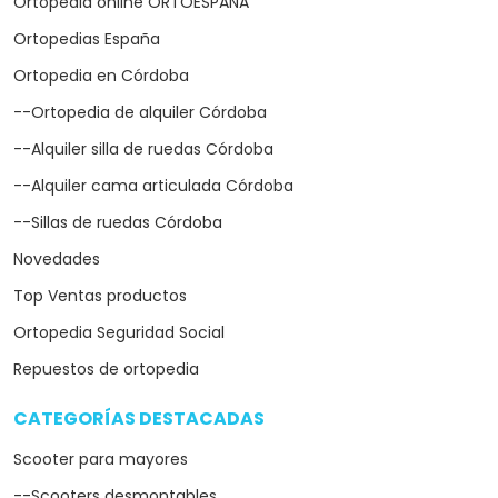
Ortopedia online ORTOESPAÑA
Ortopedias España
Ortopedia en Córdoba
--Ortopedia de alquiler Córdoba
--Alquiler silla de ruedas Córdoba
--Alquiler cama articulada Córdoba
--Sillas de ruedas Córdoba
Novedades
Top Ventas productos
Ortopedia Seguridad Social
Repuestos de ortopedia
CATEGORÍAS DESTACADAS
arrow_drop_down
Scooter para mayores
--Scooters desmontables