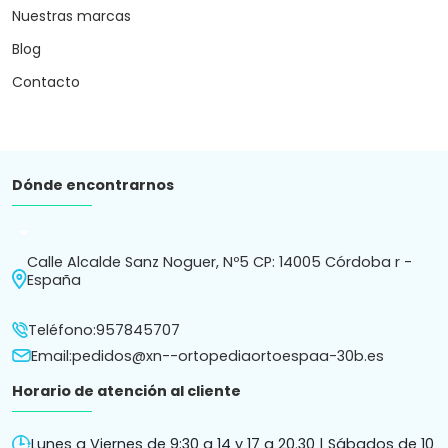
Nuestras marcas
Blog
Contacto
Dónde encontrarnos
arrow_drop_down
Calle Alcalde Sanz Noguer, Nº5 CP: 14005 Córdoba r -
España
Teléfono:
957845707
Email:
pedidos@xn--ortopediaortoespaa-30b.es
Horario de atención al cliente
Lunes a Viernes de 9:30 a 14 y 17 a 20.30 | Sábados de 10