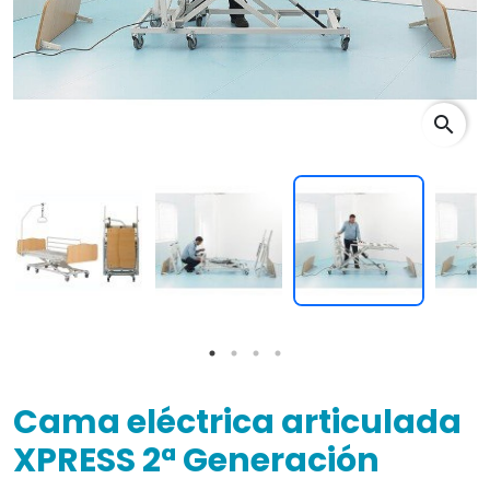
search
Cama eléctrica articulada
XPRESS 2ª Generación