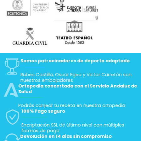
Somos patrocinadores de deporte adaptado
Rubén Castilla, Oscar Egéa y Victor Carretón son
nuestros embajadores
Ortopedia concertada con el Servicio Andaluz de
Salud
Podrás canjear tu receta en nuestra ortopedia
100% Pago seguro
Encriptación SSL de último nivel con múltiples
formas de pago
Devolución en 14 días sin compromiso