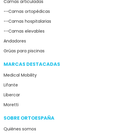
Camas articuladas
--Camas ortopédicas
--Camas hospitalarias
--Camas elevables
Andadores
Grúas para piscinas
MARCAS DESTACADAS
arrow_drop_down
Medical Mobility
Lifante
Libercar
Moretti
SOBRE ORTOESPAÑA
arrow_drop_down
Quiénes somos