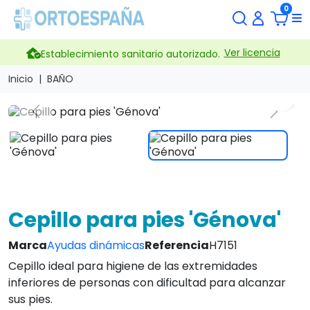
0
Ver licencia
Establecimiento sanitario autorizado.
Inicio
BAÑO
search
Previous
Next
Cepillo para pies 'Génova'
Marca
Ayudas dinámicas
Referencia
H7151
Cepillo ideal para higiene de las extremidades
inferiores de personas con dificultad para alcanzar
sus pies.