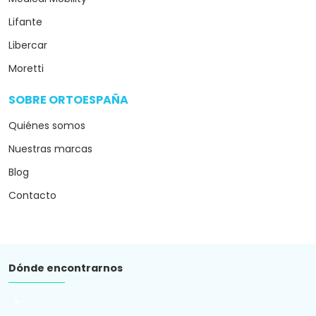
Lifante
Libercar
Moretti
SOBRE ORTOESPAÑA
arrow_drop_down
Quiénes somos
Nuestras marcas
Blog
Contacto
Dónde encontrarnos
arrow_drop_down