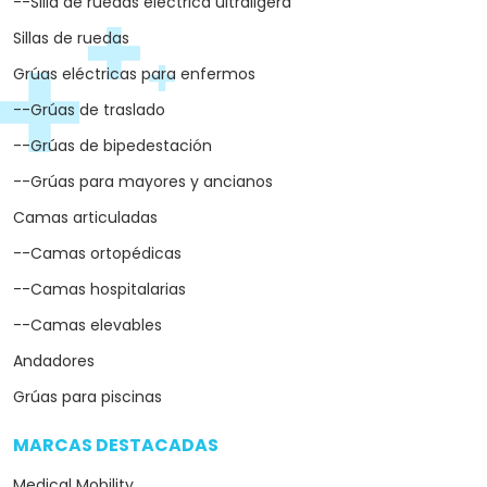
--Silla de ruedas eléctrica ultraligera
Sillas de ruedas
Grúas eléctricas para enfermos
--Grúas de traslado
--Grúas de bipedestación
--Grúas para mayores y ancianos
Camas articuladas
--Camas ortopédicas
--Camas hospitalarias
--Camas elevables
Andadores
Grúas para piscinas
MARCAS DESTACADAS
arrow_drop_down
Medical Mobility