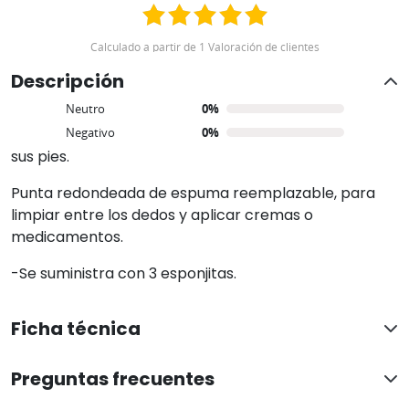
957845707
Calculado a partir de 1 Valoración de clientes
Descripción
Positivo
100%
Neutro
0%
Cepillo
ideal para higiene de las extremidades
inferiores de personas con dificultad para alcanzar
Negativo
0%
sus pies.
Punta redondeada de espuma reemplazable, para
limpiar entre los dedos y aplicar cremas o
medicamentos.
-Se suministra con 3 esponjitas.
Ficha técnica
Preguntas frecuentes