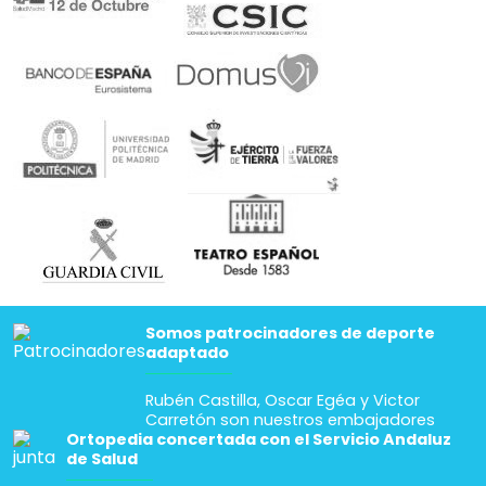
Somos patrocinadores de deporte
adaptado
Rubén Castilla, Oscar Egéa y Victor
Carretón son nuestros embajadores
Ortopedia concertada con el Servicio Andaluz
de Salud