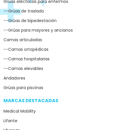
Grúas eléctricas para enfermos
--Grúas de traslado
--Grúas de bipedestación
--Grúas para mayores y ancianos
Camas articuladas
--Camas ortopédicas
--Camas hospitalarias
--Camas elevables
Andadores
Grúas para piscinas
MARCAS DESTACADAS
arrow_drop_down
Medical Mobility
Lifante