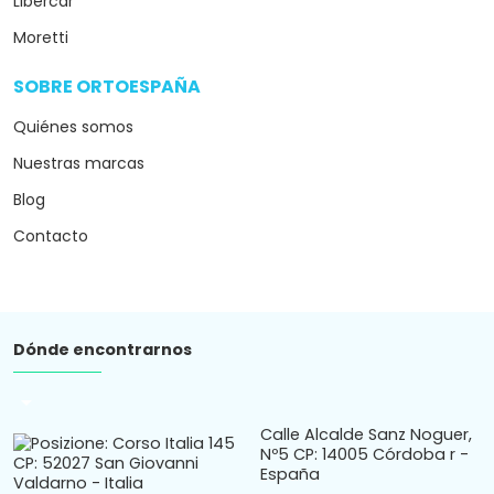
Libercar
Moretti
SOBRE ORTOESPAÑA
arrow_drop_down
Quiénes somos
Nuestras marcas
Blog
Contacto
Dónde encontrarnos
arrow_drop_down
Calle Alcalde Sanz Noguer,
Nº5 CP: 14005 Córdoba r -
España