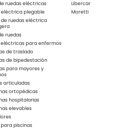
 de ruedas eléctricas
Libercar
a eléctrica plegable
Moretti
a de ruedas eléctrica
igera
 de ruedas
 eléctricas para enfermos
as de traslado
as de bipedestación
as para mayores y
nos
 articuladas
as ortopédicas
as hospitalarias
as elevables
ores
 para piscinas