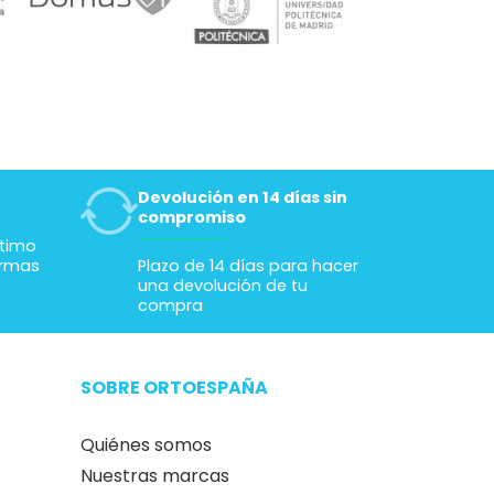
Devolución en 14 días sin
compromiso
ltimo
ormas
Plazo de 14 días para hacer
una devolución de tu
compra
SOBRE ORTOESPAÑA
Quiénes somos
Nuestras marcas