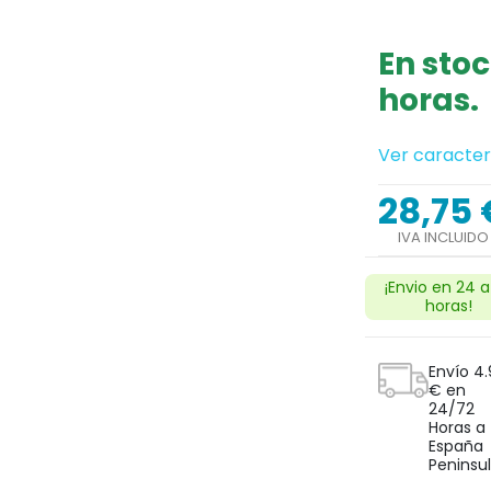
En stoc
horas.
Next
Ver caracter
28,75 
IVA INCLUIDO
¡Envio en 24 a
horas!
Envío 4.
€ en
24/72
search
Horas a
España
Peninsul