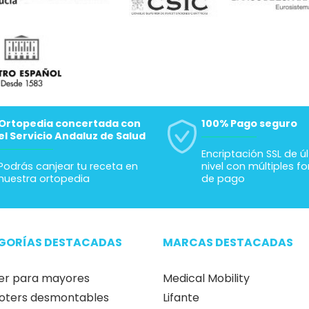
Ortopedia concertada con
100% Pago seguro
el Servicio Andaluz de Salud
Encriptación SSL de ú
Podrás canjear tu receta en
nivel con múltiples f
nuestra ortopedia
de pago
GORÍAS DESTACADAS
MARCAS DESTACADAS
er para mayores
Medical Mobility
oters desmontables
Lifante