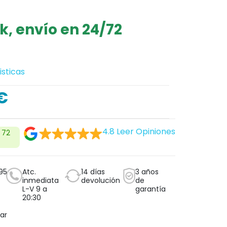
k, envío en 24/72
isticas
€
4.8
Leer Opiniones
 72
95
Atc.
14 días
3 años
inmediata
devolución
de
L-V 9 a
garantía
20:30
ar