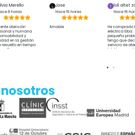
ilvia Merello
Jose
loli altet z
ace 6 horas
Hace 15 horas
Hace 16 ho
lente atención
Amable
He comprado la
esional y humana
eléctrica Elba 
onsabilidad y
pequeño prob
ridad en la gestión
tengo que deci
 resuelto en tiempo
servicio de at
rma Gracias
telefónica y 
sido excelente
resolver lo que
He comprado 
Alicante y el e
rápido Por si a
sirve cómo co
hablar con ell
 nosotros
de comprar y t
sobre tus nec
Empresa reco
Gracias