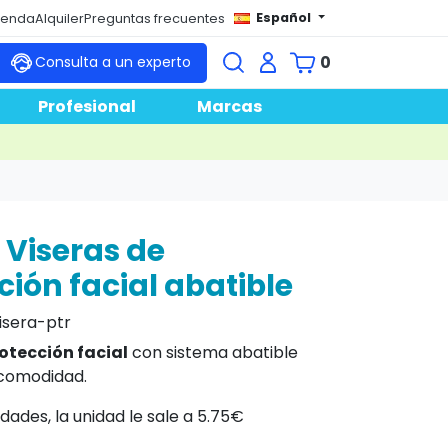
Español
tienda
Alquiler
Preguntas frecuentes
0
Consulta a un experto
Profesional
Marcas
 Viseras de
ción facial abatible
isera-ptr
otección facial
con sistema abatible
comodidad.
dades, la unidad le sale a 5.75€