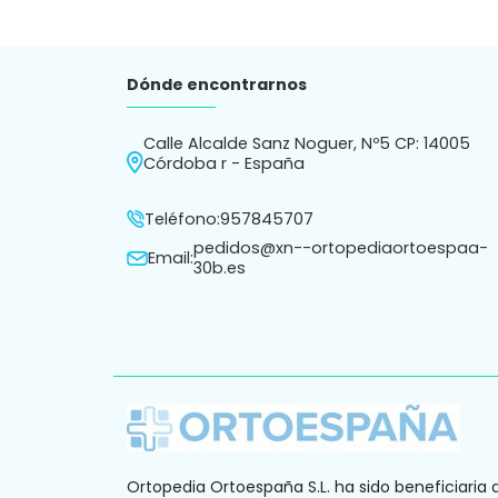
Dónde encontrarnos
Calle Alcalde Sanz Noguer, Nº5 CP: 14005
Córdoba r - España
Teléfono:
957845707
pedidos@xn--ortopediaortoespaa-
Email:
30b.es
Ortopedia Ortoespaña S.L. ha sido beneficiaria 