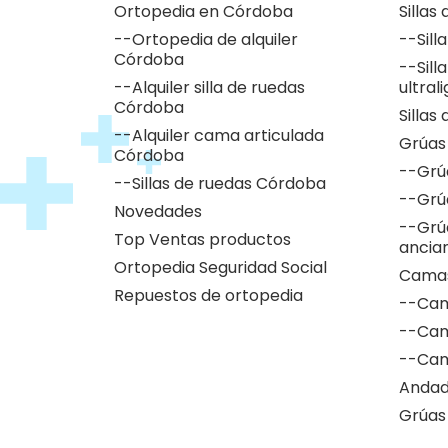
Ortopedia en Córdoba
Sillas
--Ortopedia de alquiler
--Sill
Córdoba
--Sill
--Alquiler silla de ruedas
ultral
Córdoba
Sillas
--Alquiler cama articulada
Grúas
Córdoba
--Grú
--Sillas de ruedas Córdoba
--Grú
Novedades
--Grú
Top Ventas productos
ancia
Ortopedia Seguridad Social
Camas
Repuestos de ortopedia
--Cam
--Cam
--Cam
Andad
Grúas