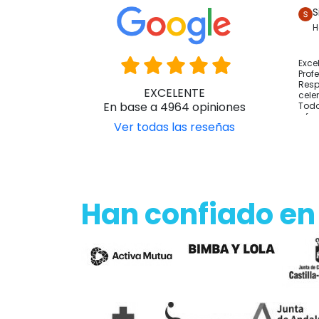
S
H
Exce
Prof
Resp
EXCELENTE
cele
En base a 4964 opiniones
Todo
y fo
Ver todas las reseñas
Han confiado en