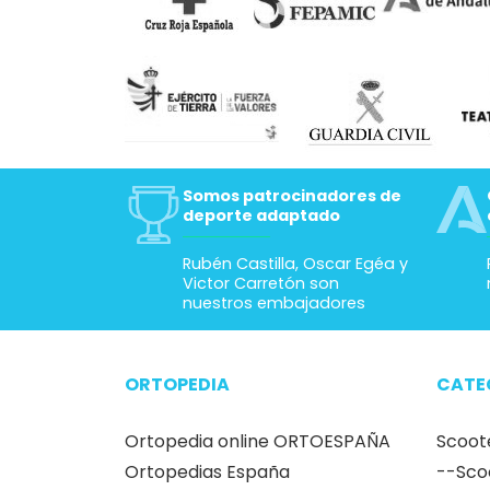
Somos patrocinadores de
deporte adaptado
Rubén Castilla, Oscar Egéa y
Victor Carretón son
nuestros embajadores
ORTOPEDIA
CATE
Ortopedia online ORTOESPAÑA
Scoot
Ortopedias España
--Sco