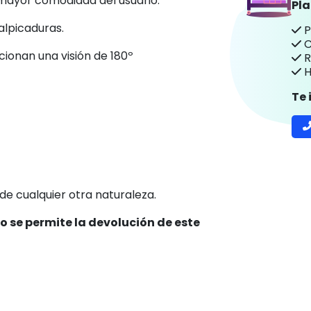
 mayor comodidad del usuario.
Pl
alpicaduras.
P
C
cionan una visión de 180º
R
H
Te
de cualquier otra naturaleza.
no se permite la devolución de este