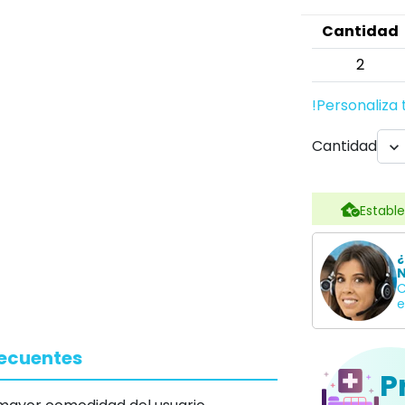
Cantidad
2
!Personaliza 
Cantidad

Estable
¿
N
C
e
recuentes
P