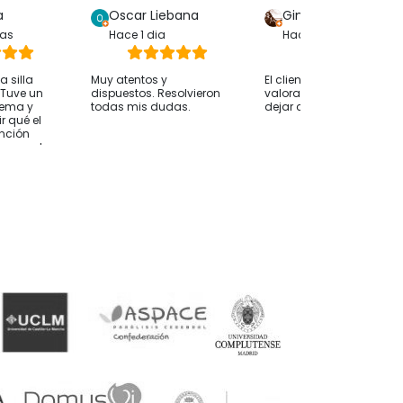
a
Oscar Liebana
Gina Bp
ras
Hace 1 dia
Hace 1 dia
 silla
Muy atentos y
El cliente solo ha
. Tuve un
dispuestos. Resolvieron
valorado su compra sin
lema y
todas mis dudas.
dejar comentarios
r qué el
ención
whassap ha
 hasta
 ocurría
desde
nvío fue
 alguien le
nsejo
os antes
e orientan
esidades
mendable