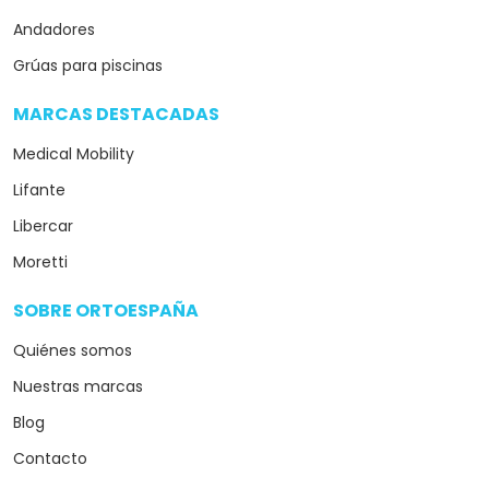
Andadores
Grúas para piscinas
MARCAS DESTACADAS
arrow_drop_down
Medical Mobility
Lifante
Libercar
Moretti
SOBRE ORTOESPAÑA
arrow_drop_down
Quiénes somos
Nuestras marcas
Blog
Contacto