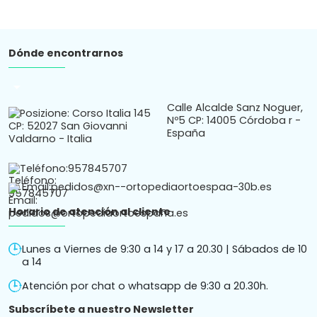
Dónde encontrarnos
arrow_drop_down
Calle Alcalde Sanz Noguer,
Nº5 CP: 14005 Córdoba r -
España
Teléfono:
957845707
Email:
pedidos@xn--ortopediaortoespaa-30b.es
Horario de atención al cliente
Lunes a Viernes de 9:30 a 14 y 17 a 20.30 | Sábados de 10
a 14
Atención por chat o whatsapp de 9:30 a 20.30h.
Subscríbete a nuestro Newsletter