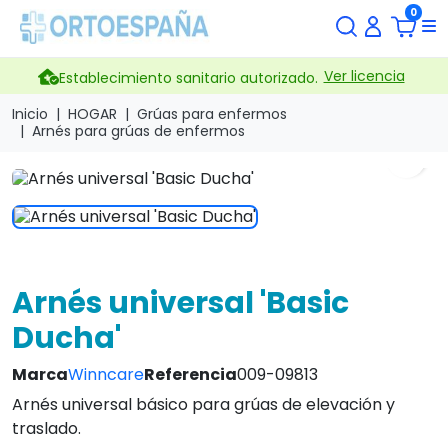
0
Ver licencia
Establecimiento sanitario autorizado.
Inicio
HOGAR
Grúas para enfermos
Arnés para grúas de enfermos
search
Arnés universal 'Basic
Ducha'
Marca
Winncare
Referencia
009-09813
Arnés universal básico para grúas de elevación y
traslado.