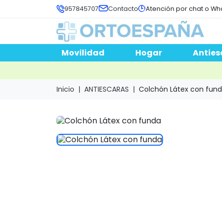
957845707
Contacto
Atención por chat o Wh
Movilidad
Hogar
Anties
Inicio
ANTIESCARAS
Colchón Látex con fun