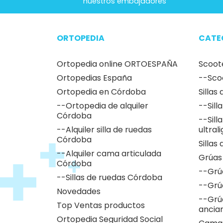
nuestros embajadores
ORTOPEDIA
CATE
Ortopedia online ORTOESPAÑA
Scoot
Ortopedias España
--Sco
Ortopedia en Córdoba
Sillas
--Ortopedia de alquiler
--Sill
Córdoba
--Sill
--Alquiler silla de ruedas
ultral
Córdoba
Sillas
--Alquiler cama articulada
Grúas
Córdoba
--Grú
--Sillas de ruedas Córdoba
--Grú
Novedades
--Grú
Top Ventas productos
ancia
Ortopedia Seguridad Social