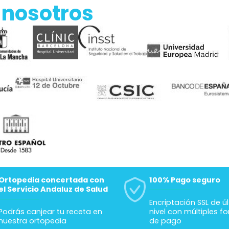
 nosotros
Ortopedia concertada con
100% Pago seguro
el Servicio Andaluz de Salud
Encriptación SSL de ú
Podrás canjear tu receta en
nivel con múltiples f
nuestra ortopedia
de pago