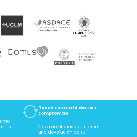
Devolución en 14 días sin
compromiso
ltimo
ormas
Plazo de 14 días para hacer
una devolución de tu