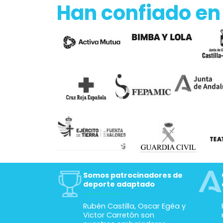
Han confiado en
Somos patrocinadores de
deporte adaptado
Rubén Castilla, Oscar Egéa y
Victor Carretón son