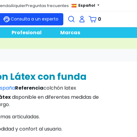
Español
tienda
Alquiler
Preguntas frecuentes
0
Consulta a un experto
Profesional
Marcas
n Látex con funda
españa
Referencia
colchón latex
átex
disponible en diferentes medidas de
argo.
amas articuladas.
idad y confort al usuario.