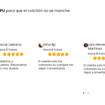
 PU
para que el colchón no se manche
scar Liebana
Gina Bp
Lara Herre
Martínez
ace 5 horas
Hace 8 horas
Hace 8 hor
atentos y
El cliente solo ha
uestos. Resolvieron
valorado su compra sin
El cliente solo 
s mis dudas.
dejar comentarios
valorado su c
dejar comenta