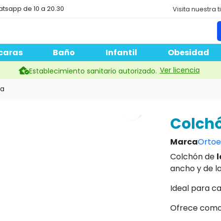
atsapp de 10 a 20.30
Visita nuestra 
caras
Baño
Infantil
Obesidad
Ver licencia
Establecimiento sanitario autorizado.
da
search
Colchó
Marca
Orto
Colchón de
l
ancho y de l
Ideal para c
Ofrece comod