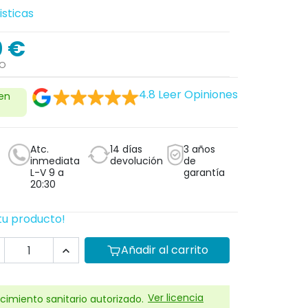
isticas
0 €
DO
4.8
Leer Opiniones
 en
Atc.
14 días
3 años
inmediata
devolución
de
L-V 9 a
garantía
20:30
tu producto!
Añadir al carrito

Ver licencia
cimiento sanitario autorizado.