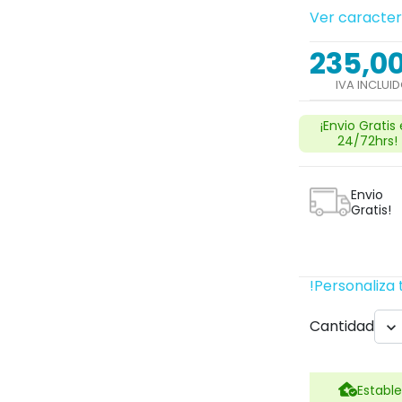
Ver caracter
235,0
IVA INCLUI
¡Envio Gratis
24/72hrs!
Envio
Gratis!
!Personaliza 
Cantidad

Estable