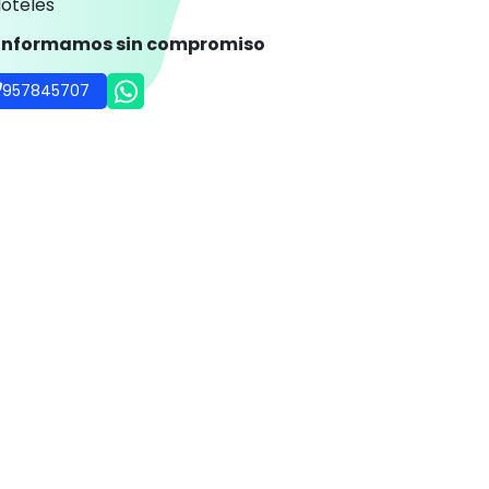
oteles
 informamos sin compromiso
957845707