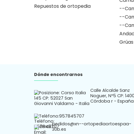
Camas
Repuestos de ortopedia
--Cam
--Cam
--Cam
Andad
Grúas
Dónde encontrarnos
Calle Alcalde Sanz
Noguer, Nº5 CP: 140
Córdoba r - España
Teléfono:
957845707
pedidos@xn--ortopediaortoespaa-
Email:
30b.es