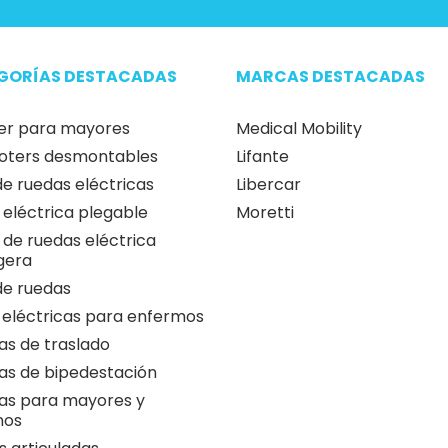
GORÍAS DESTACADAS
MARCAS DESTACADAS
er para mayores
Medical Mobility
oters desmontables
Lifante
 de ruedas eléctricas
Libercar
a eléctrica plegable
Moretti
a de ruedas eléctrica
igera
 de ruedas
 eléctricas para enfermos
as de traslado
as de bipedestación
as para mayores y
nos