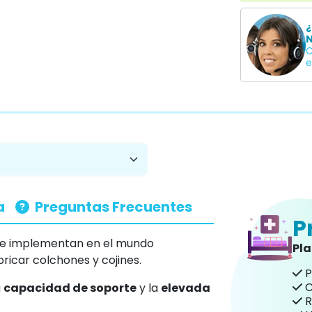
¿
N
C
e
a
Preguntas Frecuentes
P
s se implementan en el mundo
Pl
abricar colchones y cojines.
P
C
a
capacidad de soporte
y la
elevada
R