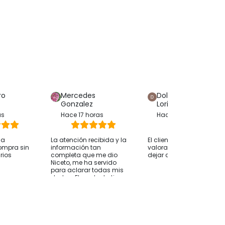
ro
Mercedes
Dolores Hijon
Gonzalez
Loriente
as
Hace 17 horas
Hace 12 horas
ha
La atención recibida y la
El cliente solo ha
ompra sin
información tan
valorado su compra sin
rios
completa que me dio
dejar comentarios
Niceto, me ha servido
para aclarar todas mis
dudas. El producto tiene
una buena relación
calidad precio, y junto
con la atención creo
que es la mejor opción
que he visto. Muchas
gracias