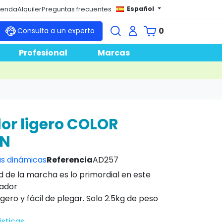
Español
tienda
Alquiler
Preguntas frecuentes
0
Consulta a un experto
Profesional
Marcas
r ligero COLOR
ON
s dinámicas
Referencia
AD257
 de la marcha es lo primordial en este
ador
ligero y fácil de plegar. Solo 2.5kg de peso
isticas