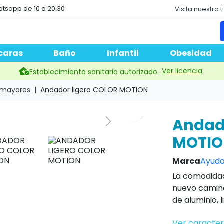
atsapp de 10 a 20.30
Visita nuestra 
caras
Baño
Infantil
Obesidad
Ver licencia
Establecimiento sanitario autorizado.
 mayores
Andador ligero COLOR MOTION
Andado
MOTI
Marca
Ayuda
La comodidad
nuevo camin
de aluminio, 
Ver caracter