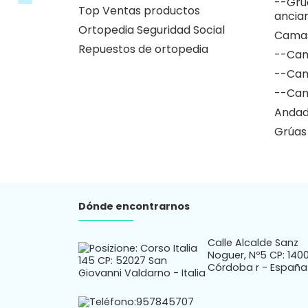
--Grú
Top Ventas productos
ancia
Ortopedia Seguridad Social
Camas
Repuestos de ortopedia
--Cam
--Cam
--Cam
Andad
Grúas
Dónde encontrarnos
Calle Alcalde Sanz
Noguer, Nº5 CP: 140
Córdoba r - España
Teléfono:
957845707