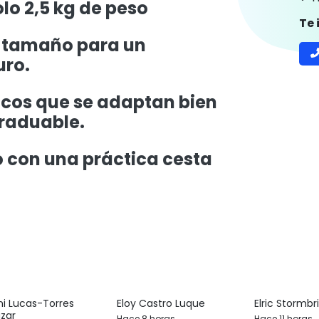
lo 2,5 kg de peso
Te
 tamaño para un
uro.
cos que se adaptan bien
graduable.
con una práctica cesta
ni Lucas-Torres
Eloy Castro Luque
Elric Stormbr
azar
Hace 8 horas
Hace 11 horas