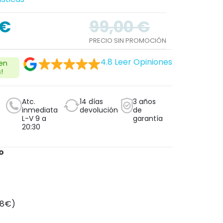
 €
99,00 €
PRECIO SIN PROMOCIÓN
4.8
Leer Opiniones
 en
!
Atc.
14 días
3 años
inmediata
devolución
de
L-V 9 a
garantía
20:30
o
tacho
+8€)