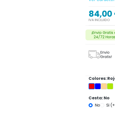
84,00
IVA INCLUIDO
Next
¡Envio Gratis
24/72 Horas
Envio
Gratis!
Colores: Roj
Azul
Crema
Pis
Rojo
Cesta: No
search
No
Si (