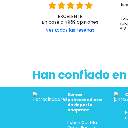
Hace
EXCELENTE
El cl
En base a 4969 opiniones
valo
deja
Ver todas las reseñas
Han confiado en
Somos
O
patrocinadores
e
de deporte
adaptado
P
n
Rubén Castilla,
Oscar Egéa y