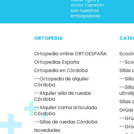
Victor Carretón
son nuestros
embajadores
ORTOPEDIA
CATE
Ortopedia online ORTOESPAÑA
Scoot
Ortopedias España
--Sco
Ortopedia en Córdoba
Sillas
--Ortopedia de alquiler
--Sill
Córdoba
--Sill
--Alquiler silla de ruedas
ultral
Córdoba
Sillas
--Alquiler cama articulada
Grúas
Córdoba
--Grú
--Sillas de ruedas Córdoba
--Grú
Novedades