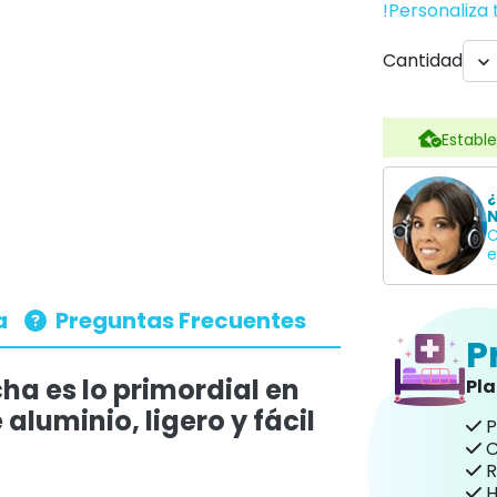
!Personaliza 
Cantidad

Estable
¿
N
C
e
a
Preguntas Frecuentes
P
a es lo primordial en
Pl
luminio, ligero y fácil
P
C
R
H