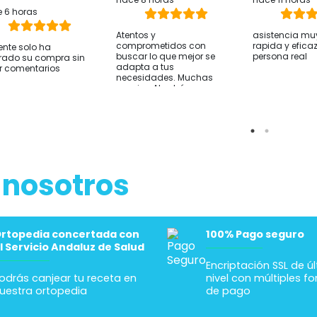
 6 horas
Atentos y
asistencia mu
comprometidos con
rapida y efica
iente solo ha
buscar lo que mejor se
persona real
rado su compra sin
adapta a tus
r comentarios
necesidades. Muchas
gracias Abrahán.
 nosotros
rtopedia concertada con
100% Pago seguro
l Servicio Andaluz de Salud
Encriptación SSL de ú
odrás canjear tu receta en
nivel con múltiples f
uestra ortopedia
de pago