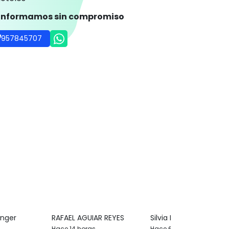
 informamos sin compromiso
957845707
inger
RAFAEL AGUIAR REYES
Silvia Merello
Hace 14 horas
Hace 6 horas