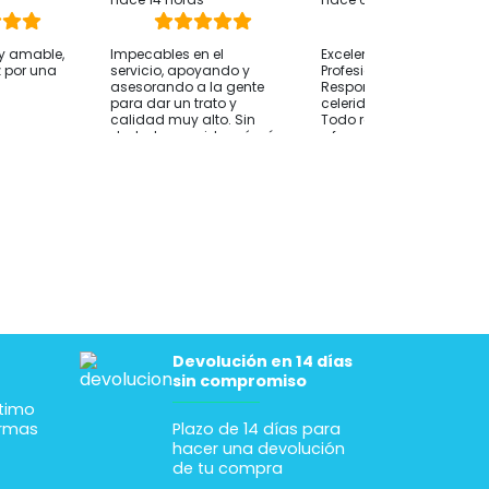
y amable,
Impecables en el
Excelente atención
z por una
servicio, apoyando y
Profesional y humana
asesorando a la gente
Responsabilidad y
para dar un trato y
celeridad en la gestión
calidad muy alto. Sin
Todo resuelto en tiempo
duda, la consideraré mí
y forma Gracias
ortopedia de referencia.
Devolución en 14 días
sin compromiso
ltimo
ormas
Plazo de 14 días para
hacer una devolución
de tu compra