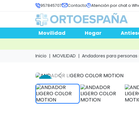
957845707
Contacto
Atención por chat o Wh
Movilidad
Hogar
Anties
Inicio
MOVILIDAD
Andadores para personas
-15 %