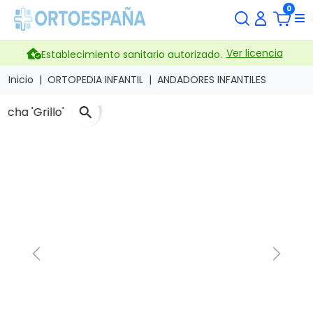
0
Ver licencia
Establecimiento sanitario autorizado.
Inicio
ORTOPEDIA INFANTIL
ANDADORES INFANTILES
search
Previous
Next
Andador y rehabilitador de