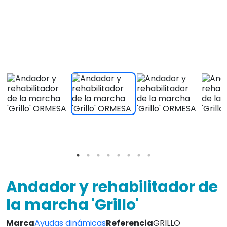
la marcha 'Grillo'
Marca
Ayudas dinámicas
Referencia
GRILLO
Grillo es un andador diseñado para ayudar y/o
facilitar el desplazamiento autónomo del niño.
Ver caracteristicas
2168,00 €
IVA INCLUIDO
¡Envio Gratis en 24/72 Horas!
4.8
Leer Opiniones
Envio Gratis!
Atc. inmediata
L-V 9 a 20:30
14 días
3 años