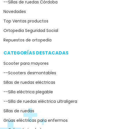
Sillas de ruedas
Grúas eléctricas para enfermos
--Grúas de traslado
--Grúas de bipedestación
--Grúas para mayores y ancianos
Camas articuladas
--Camas ortopédicas
--Camas hospitalarias
--Camas elevables
Andadores
Grúas para piscinas
MARCAS DESTACADAS
arrow_drop_down
Medical Mobility
Lifante