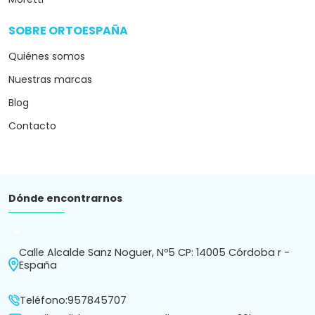
Teléfono:
957845707
Email:
pedidos@xn--ortopediaortoespaa-30b.es
Horario de atención al cliente
Lunes a Viernes de 9:30 a 14 y 17 a 20.30 | Sábados de 10
a 14
Atención por chat o whatsapp de 9:30 a 20.30h.
Subscríbete a nuestro Newsletter
Recibe en tu correo novedades y consejos.