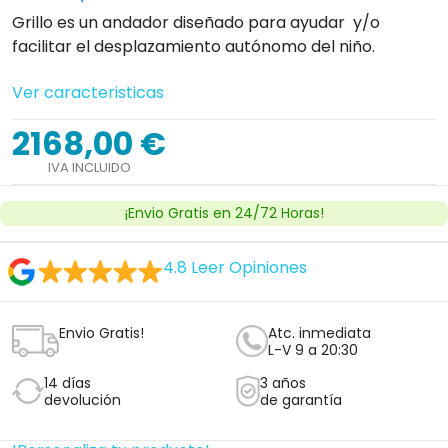
devolución
de garantía
!Personaliza tu producto!
Cantidad


Añadir al carrito
Ver licencia
Establecimiento sanitario autorizado.
¿Tienes dudas con este producto?
Nosotros te llamamos, haz clic aquí
Clica aquí y te llamará un técnico ortopedico
experto sin compromiso.
Opciones de Producto
Modelo