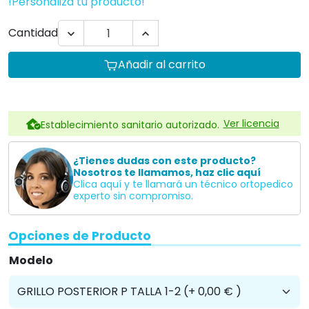
Profesionales
Plan para empresas Ortoespaña
Profesionales de la salud
Centros de educación especial
Residencias
Hoteles
Te informamos sin compromiso
957845707
Descripción
Grillo es un
andador
diseñado para ayudar y/o
facilitar el desplazamiento autónomo del niño. Su