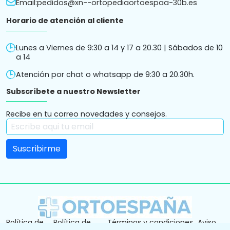
Política de
Política de
Términos y condiciones
Aviso
cookies
privacidad
de compra
legal
Ortopedia Ortoespaña S.L. ha sido beneficiaria de Fondos
Europeos cuyo objetivo es la mejora de la competitividad de
las PYMES, y gracias al cual ha puesto en marcha un Plan de
Acción con el objetivo de reforzar la digitalización y la
competitividad de las pymes durante el año 2025. Para ello
ha contado con el apoyo del Programa Pyme Digital de la
Cámara de Comercio de Córdoba.
ORTOPEDIA ORTOESPAÑA SL ha recibido una ayuda de la
Unión Europea con cargo al Programa Andalucía FEDER 2021-
2027 para la subvención destinada al fomento del
crecimiento, la competitividad y la consolidación de las
personas trabajadoras autónomas y pymes comerciales y
artesanas, mediante la mejora del equipamiento
productivo, instalaciones u otros activos fijos (reforma y