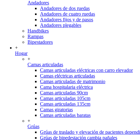
Andadores
Andadores de dos ruedas
Andadores de cuatro ruedas
Andadores fijos y de pasos
Andadores plegables
Handbikes
Rampas
Bipestadores
+
Hogar
+
Camas articuladas
Camas articuladas eléctricas con carro elevador
Camas eléctricas articuladas
Camas articuladas de matrimonio
Cama hospitalaria eléctrica
Camas articuladas 90cm
Camas articuladas 105cm
Camas articuladas 135cm
Camas giratorias
Camas articuladas baratas
+
Grúas
Grúas de traslado y elevación de pacientes depend
Grúas de bipedestación cambia pañales