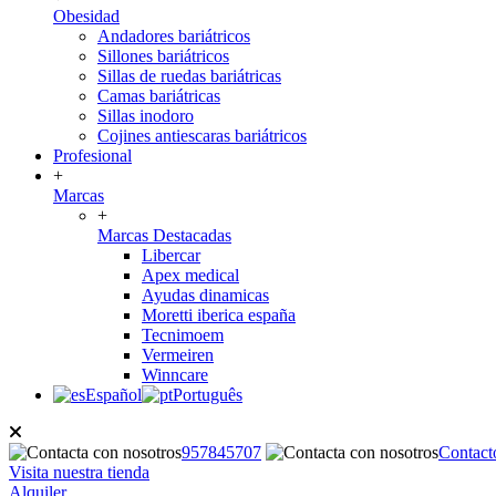
Obesidad
Andadores bariátricos
Sillones bariátricos
Sillas de ruedas bariátricas
Camas bariátricas
Sillas inodoro
Cojines antiescaras bariátricos
Profesional
+
Marcas
+
Marcas Destacadas
Libercar
Apex medical
Ayudas dinamicas
Moretti iberica españa
Tecnimoem
Vermeiren
Winncare
Español
Português
957845707
Contact
Visita nuestra tienda
Alquiler