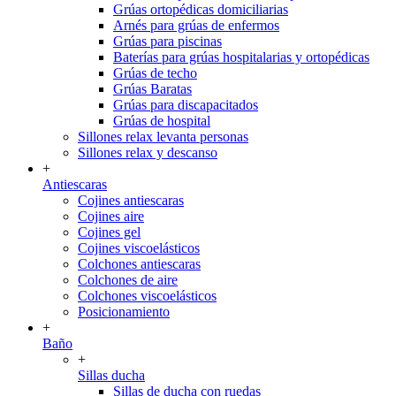
Grúas ortopédicas domiciliarias
Arnés para grúas de enfermos
Grúas para piscinas
Baterías para grúas hospitalarias y ortopédicas
Grúas de techo
Grúas Baratas
Grúas para discapacitados
Grúas de hospital
Sillones relax levanta personas
Sillones relax y descanso
+
Antiescaras
Cojines antiescaras
Cojines aire
Cojines gel
Cojines viscoelásticos
Colchones antiescaras
Colchones de aire
Colchones viscoelásticos
Posicionamiento
+
Baño
+
Sillas ducha
Sillas de ducha con ruedas