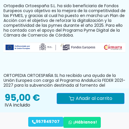
Ortopedia Ortoespaña S.L. ha sido beneficiaria de Fondos
Europeos cuyo objetivo es la mejora de la competitividad de
las PYMES, y gracias al cual ha puesto en marcha un Plan de
Acción con el objetivo de reforzar la digitalización y la
competitividad de las pymes durante el año 2025. Para ello
ha contado con el apoyo del Programa Pyme Digital de la
Cámara de Comercio de Córdoba.
ORTOPEDIA ORTOESPAÑA SL ha recibido una ayuda de la
Unión Europea con cargo al Programa Andalucía FEDER 2021-
2027 para la subvención destinada al fomento del
crecimiento, la competitividad y la consolidación de las
95,00 €
personas trabajadoras autónomas y pymes comerciales y
Añadir al carrito
artesanas, mediante la mejora del equipamiento
IVA incluido
productivo, instalaciones u otros activos fijos (reforma y
acondicionamiento del local comercial). N.º Expediente:
PYM242024CO000000028.
957845707
¡Háblanos!