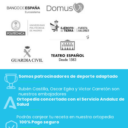
Somos patrocinadores de deporte adaptado
Rubén Castilla, Oscar Egéa y Victor Carretón son
nuestros embajadores
Ortopedia concertada con el Servicio Andaluz de
Salud
Podrás canjear tu receta en nuestra ortopedia
100% Pago seguro