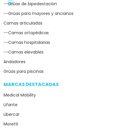
--Grúas de bipedestación
--Grúas para mayores y ancianos
Camas articuladas
--Camas ortopédicas
--Camas hospitalarias
--Camas elevables
Andadores
Grúas para piscinas
MARCAS DESTACADAS
arrow_drop_down
Medical Mobility
Lifante
Libercar
Moretti