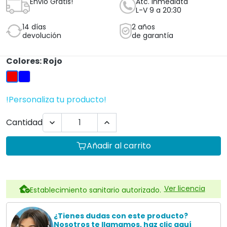
Envio Gratis!
Atc. inmediata
L-V 9 a 20:30
14 días
2 años
devolución
de garantía
Colores: Rojo
Azul
Rojo
!Personaliza tu producto!
Cantidad


Añadir al carrito
Ver licencia
Establecimiento sanitario autorizado.
¿Tienes dudas con este producto?
Nosotros te llamamos, haz clic aquí