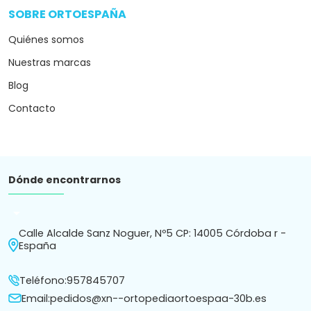
SOBRE ORTOESPAÑA
arrow_drop_down
Quiénes somos
Nuestras marcas
Blog
Contacto
Dónde encontrarnos
arrow_drop_down
Calle Alcalde Sanz Noguer, Nº5 CP: 14005 Córdoba r -
España
Teléfono:
957845707
Email:
pedidos@xn--ortopediaortoespaa-30b.es