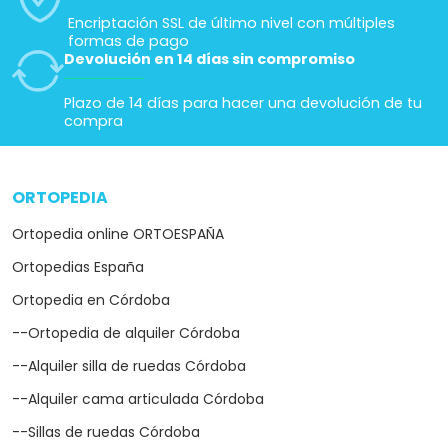
Encriptación SSL de último nivel con múltiples
formas de pago
Devolución en 14 días sin compromiso
Plazo de 14 días para hacer una devolución de tu
compra
ORTOPEDIA
arrow_drop_down
Ortopedia online ORTOESPAÑA
Ortopedias España
Ortopedia en Córdoba
--Ortopedia de alquiler Córdoba
--Alquiler silla de ruedas Córdoba
--Alquiler cama articulada Córdoba
--Sillas de ruedas Córdoba