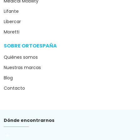
Medical Mobility
Lifante
Libercar
Moretti
SOBRE ORTOESPAÑA
arrow_drop_down
Quiénes somos
Nuestras marcas
Blog
Contacto
Dónde encontrarnos
arrow_drop_down