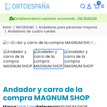
0
Ver licencia
Establecimiento sanitario autorizado.
Inicio
MOVILIDAD
Andadores para personas mayores
Andadores de cuatro ruedas
search
Previous
Next
Andador y carro de la
compra MAGNUM SHOP
Marca
Total Care
Referencia
MAGNUM SHOP