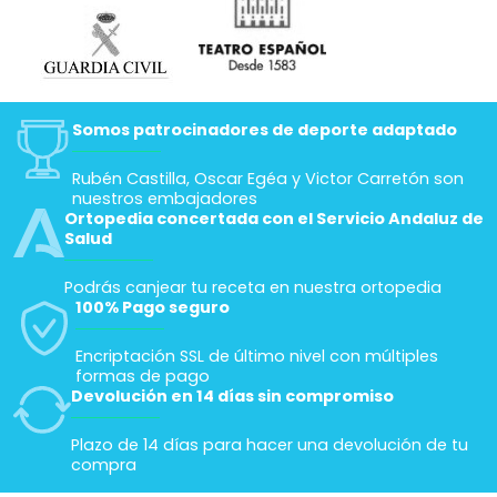
Somos patrocinadores de deporte adaptado
Rubén Castilla, Oscar Egéa y Victor Carretón son
nuestros embajadores
Ortopedia concertada con el Servicio Andaluz de
Salud
Podrás canjear tu receta en nuestra ortopedia
100% Pago seguro
Encriptación SSL de último nivel con múltiples
formas de pago
Devolución en 14 días sin compromiso
Plazo de 14 días para hacer una devolución de tu
compra