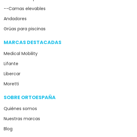
--Camas elevables
Andadores
Grúas para piscinas
MARCAS DESTACADAS
arrow_drop_down
Medical Mobility
Lifante
Libercar
Moretti
SOBRE ORTOESPAÑA
arrow_drop_down
Quiénes somos
Nuestras marcas
Blog