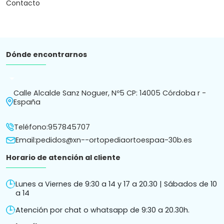
Contacto
Dónde encontrarnos
arrow_drop_down
Calle Alcalde Sanz Noguer, Nº5 CP: 14005 Córdoba r -
España
Teléfono:
957845707
Email:
pedidos@xn--ortopediaortoespaa-30b.es
Horario de atención al cliente
Lunes a Viernes de 9:30 a 14 y 17 a 20.30 | Sábados de 10
a 14
Atención por chat o whatsapp de 9:30 a 20.30h.