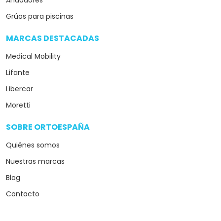
Grúas para piscinas
MARCAS DESTACADAS
arrow_drop_down
Medical Mobility
Lifante
Libercar
Moretti
SOBRE ORTOESPAÑA
arrow_drop_down
Quiénes somos
Nuestras marcas
Blog
Contacto