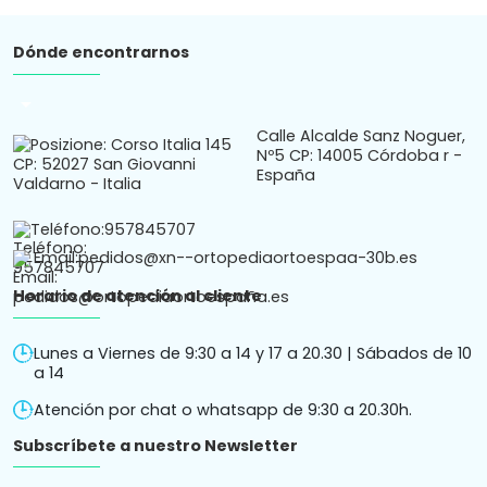
Dónde encontrarnos
arrow_drop_down
Calle Alcalde Sanz Noguer,
Nº5 CP: 14005 Córdoba r -
España
Teléfono:
957845707
Email:
pedidos@xn--ortopediaortoespaa-30b.es
Horario de atención al cliente
Lunes a Viernes de 9:30 a 14 y 17 a 20.30 | Sábados de 10
a 14
Atención por chat o whatsapp de 9:30 a 20.30h.
Subscríbete a nuestro Newsletter