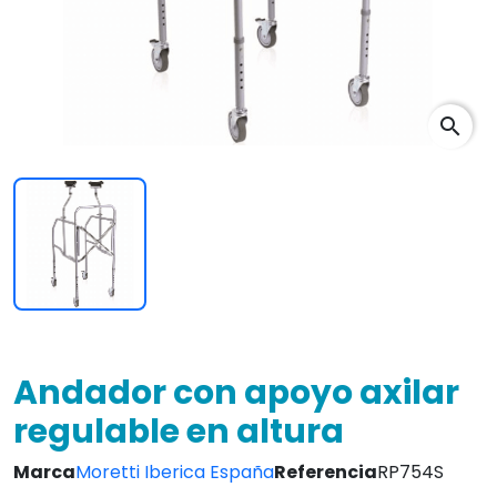
search
Andador con apoyo axilar
regulable en altura
Marca
Moretti Iberica España
Referencia
RP754S