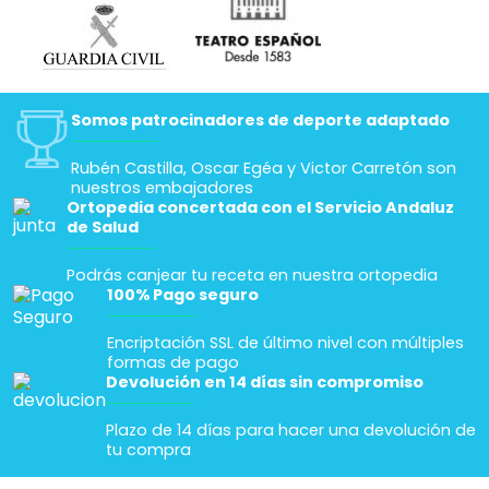
Somos patrocinadores de deporte adaptado
Rubén Castilla, Oscar Egéa y Victor Carretón son
nuestros embajadores
Ortopedia concertada con el Servicio Andaluz
de Salud
Podrás canjear tu receta en nuestra ortopedia
100% Pago seguro
Encriptación SSL de último nivel con múltiples
formas de pago
Devolución en 14 días sin compromiso
Plazo de 14 días para hacer una devolución de
tu compra