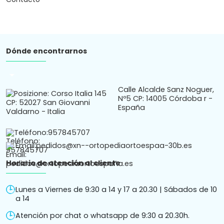
Dónde encontrarnos
arrow_drop_down
Calle Alcalde Sanz Noguer,
Nº5 CP: 14005 Córdoba r -
España
Teléfono:
957845707
Email:
pedidos@xn--ortopediaortoespaa-30b.es
Horario de atención al cliente
Lunes a Viernes de 9:30 a 14 y 17 a 20.30 | Sábados de 10
a 14
Atención por chat o whatsapp de 9:30 a 20.30h.