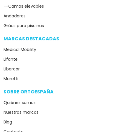
--Camas elevables
Andadores
Grúas para piscinas
MARCAS DESTACADAS
arrow_drop_down
Medical Mobility
Lifante
Libercar
Moretti
SOBRE ORTOESPAÑA
arrow_drop_down
Quiénes somos
Nuestras marcas
Blog
Contacto