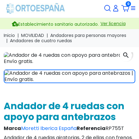
0
Ver licencia
Establecimiento sanitario autorizado.
Inicio
MOVILIDAD
Andadores para personas mayores
Andadores de cuatro ruedas
search
Andador de 4 ruedas con
apoyo para antebrazos
Marca
Moretti Iberica España
Referencia
RP755T
Andador de 4 ruedas giratorias, 2 de ellas con frenos.