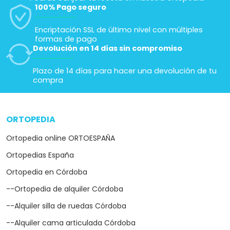
100% Pago seguro
Encriptación SSL de último nivel con múltiples
formas de pago
Devolución en 14 días sin compromiso
Plazo de 14 días para hacer una devolución de tu
compra
ORTOPEDIA
arrow_drop_down
Ortopedia online ORTOESPAÑA
Ortopedias España
Ortopedia en Córdoba
--Ortopedia de alquiler Córdoba
--Alquiler silla de ruedas Córdoba
--Alquiler cama articulada Córdoba