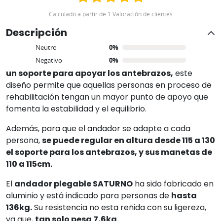
957845707
Calculado a partir de 1 Valoración de clientes
Descripción
Positivo
100%
Neutro
0%
Sofisticado y novedoso andador de
Moretti Ibérica
España
Negativo
fabricado con aluminio plegable que
0%
incluye
un soporte para apoyar los antebrazos,
este
diseño permite que aquellas personas en proceso de
rehabilitación tengan un mayor punto de apoyo que
fomenta la estabilidad y el equilibrio.
Además, para que el andador se adapte a cada
persona,
se puede regular en altura desde 115 a 130
el soporte para los antebrazos, y sus manetas de
110 a 115cm.
El
andador plegable SATURNO
ha sido fabricado en
aluminio y está indicado para personas de
hasta
136kg.
Su resistencia no esta reñida con su ligereza,
ya que,
tan solo pesa 7,6kg.