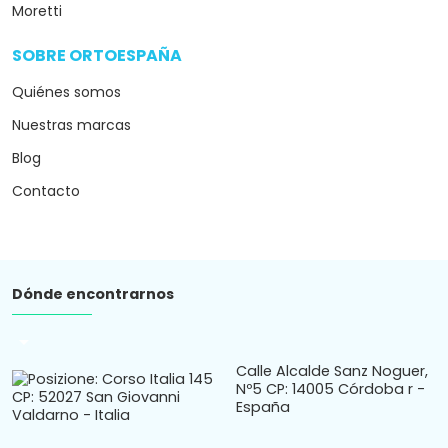
Moretti
SOBRE ORTOESPAÑA
arrow_drop_down
Quiénes somos
Nuestras marcas
Blog
Contacto
Dónde encontrarnos
arrow_drop_down
Calle Alcalde Sanz Noguer,
Nº5 CP: 14005 Córdoba r -
España