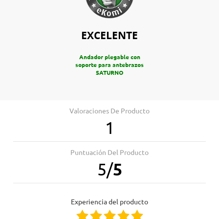
EXCELENTE
Andador plegable con
soporte para antebrazos
SATURNO
Valoraciones De Producto
1
Profesionales
Plan para empresas Ortoespaña
Puntuación Del Producto
Profesionales de la salud
5
/
5
Centros de educación especial
Residencias
Hoteles
Experiencia del producto
Te informamos sin compromiso