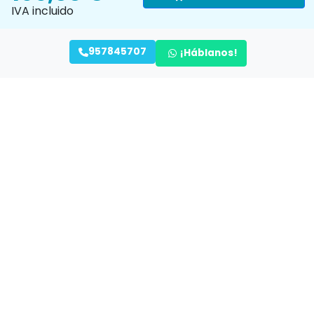
IVA incluido
957845707
¡Háblanos!