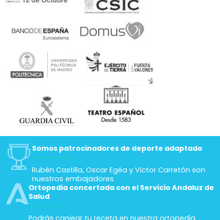
Somos patrocinadores de deporte adaptado
Rubén Castilla, Oscar Egéa y Victor Carretón son
nuestros embajadores
Ortopedia concertada con el Servicio Andaluz de
Salud
Podrás canjear tu receta en nuestra ortopedia