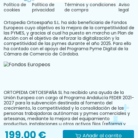
Política de
Política de
Términos y condiciones
Aviso
cookies
privacidad
de compra
legal
Ortopedia Ortoespaña S.L. ha sido beneficiaria de Fondos
Europeos cuyo objetivo es la mejora de la competitividad de
las PYMES, y gracias al cual ha puesto en marcha un Plan de
Acción con el objetivo de reforzar la digitalización y la
competitividad de las pymes durante el año 2025. Para ello
ha contado con el apoyo del Programa Pyme Digital de la
Cámara de Comercio de Córdoba.
ORTOPEDIA ORTOESPAÑA SL ha recibido una ayuda de la
Unión Europea con cargo al Programa Andalucía FEDER 2021-
2027 para la subvención destinada al fomento del
crecimiento, la competitividad y la consolidación de las
personas trabajadoras autónomas y pymes comerciales y
artesanas, mediante la mejora del equipamiento
productivo, instalaciones u otros activos fijos (reforma y
acondicionamiento del local comercial). N.º Expediente:
199,00 €
PYM242024CO000000028.
Añadir al carrito