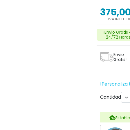
375,0
IVA INCLUI
Next
¡Envio Gratis
24/72 Horas
Envio
Gratis!
!Personaliza 
Cantidad

search
Estable