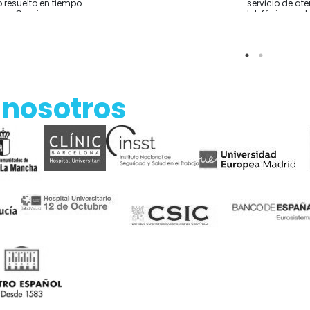
 resuelto en tiempo
servicio de at
rma Gracias
telefónica y 
sido excelente
resolver lo que
He comprado 
Alicante y el e
rápido Por si a
sirve cómo co
hablar con ell
 nosotros
de comprar y t
sobre tus nec
Empresa reco
Gracias