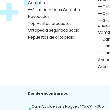
Córdoba
--Grú
--Sillas de ruedas Córdoba
--Grú
Novedades
--Grú
Top Ventas productos
ancia
Ortopedia Seguridad Social
Camas
Repuestos de ortopedia
--Cam
--Cam
--Cam
Andad
Grúas
Dónde encontrarnos
Calle Alcalde Sanz Noguer, Nº5 CP: 14005