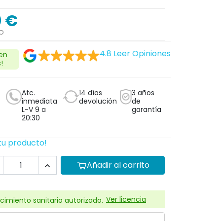
0 €
DO
4.8
Leer Opiniones
 en
!
Atc.
14 días
3 años
inmediata
devolución
de
L-V 9 a
garantía
20:30
tu producto!
Añadir al carrito

Ver licencia
cimiento sanitario autorizado.