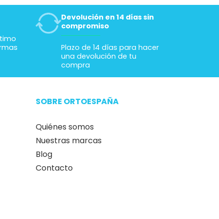
Devolución en 14 días sin
compromiso
ltimo
ormas
Plazo de 14 días para hacer
una devolución de tu
compra
SOBRE ORTOESPAÑA
Quiénes somos
Nuestras marcas
Blog
Contacto