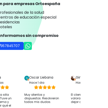
an para empresas Ortoespaña
rofesionales de la salud
entros de educación especial
esidencias
oteles
 informamos sin compromiso
957845707
a
Oscar Liebana
Gina Bp
ras
Hace 1 dia
Hace 1 dia
 silla
Muy atentos y
El cliente solo ha
. Tuve un
dispuestos. Resolvieron
valorado su compra sin
lema y
todas mis dudas.
dejar comentarios
r qué el