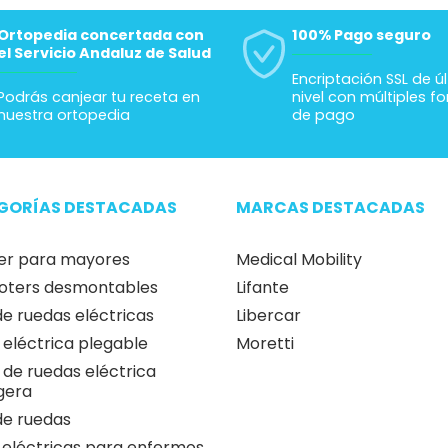
Ortopedia concertada con
100% Pago seguro
el Servicio Andaluz de Salud
Encriptación SSL de ú
Podrás canjear tu receta en
nivel con múltiples f
nuestra ortopedia
de pago
GORÍAS DESTACADAS
MARCAS DESTACADAS
er para mayores
Medical Mobility
oters desmontables
Lifante
 de ruedas eléctricas
Libercar
a eléctrica plegable
Moretti
a de ruedas eléctrica
igera
 de ruedas
 eléctricas para enfermos