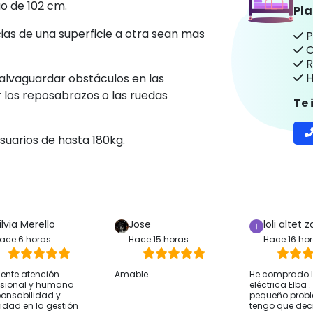
go de 102 cm.
Pl
cias de una superficie a otra sean mas
P
C
R
H
alvaguardar obstáculos en las
 los reposabrazos o las ruedas
Te
usuarios de hasta 180kg.
ilvia Merello
Jose
loli altet z
ace 6 horas
Hace 15 horas
Hace 16 ho
lente atención
Amable
He comprado la
esional y humana
eléctrica Elba 
onsabilidad y
pequeño prob
ridad en la gestión
tengo que deci