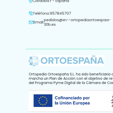
Córdoba r - España
Teléfono:
957845707
pedidos@xn--ortopediaortoespaa-
Email:
30b.es
Ortopedia Ortoespaña S.L. ha sido beneficiaria 
marcha un Plan de Acción con el objetivo de ref
del Programa Pyme Digital de la Cámara de C