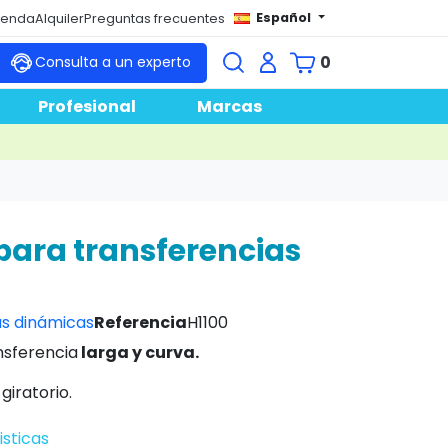
Español
tienda
Alquiler
Preguntas frecuentes
0
Consulta a un experto
Profesional
Marcas
para transferencias
s dinámicas
Referencia
H1100
nsferencia
larga y curva.
giratorio.
isticas