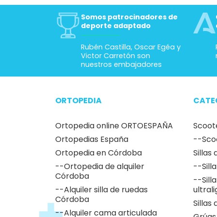
Somos patrocinadores de
deporte adaptado
Rubén Castilla, Oscar Egéa y
Victor Carretón son
nuestros embajadores
ORTOPEDIA
CATE
Ortopedia online ORTOESPAÑA
Scoot
Ortopedias España
--Sco
Ortopedia en Córdoba
Sillas
--Ortopedia de alquiler
--Sill
Córdoba
--Sill
--Alquiler silla de ruedas
ultral
Córdoba
Sillas
--Alquiler cama articulada
Grúas