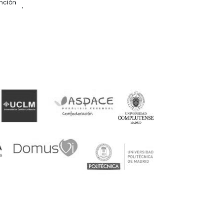
ención
whassap ha
 hasta
 ocurría
desde
nvío fue
 alguien le
nsejo
os antes
e orientan
esidades
mendable