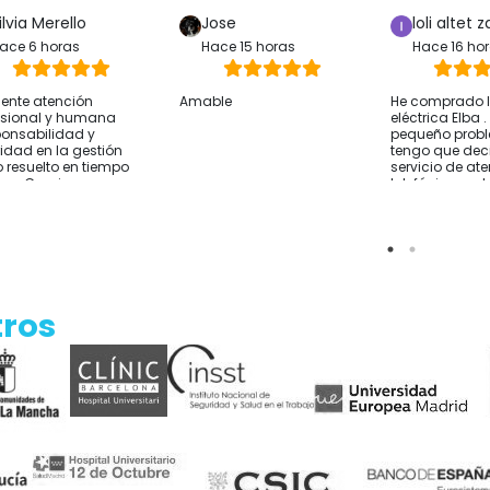
ilvia Merello
Jose
loli altet z
ace 6 horas
Hace 15 horas
Hace 16 ho
lente atención
Amable
He comprado la
esional y humana
eléctrica Elba 
onsabilidad y
pequeño prob
ridad en la gestión
tengo que deci
 resuelto en tiempo
servicio de at
rma Gracias
telefónica y 
sido excelente
resolver lo que
He comprado 
Alicante y el e
rápido Por si a
sirve cómo co
hablar con ell
tros
de comprar y t
sobre tus nec
Empresa reco
Gracias