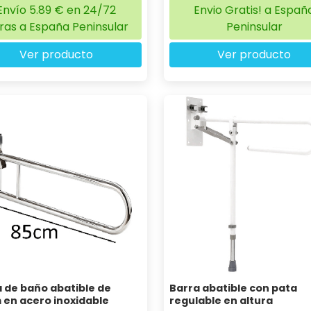
Envío 5.89 € en 24/72
Envio Gratis! a Españ
ras a España Peninsular
Peninsular
Ver producto
Ver producto
 de baño abatible de
Barra abatible con pata
 en acero inoxidable
regulable en altura