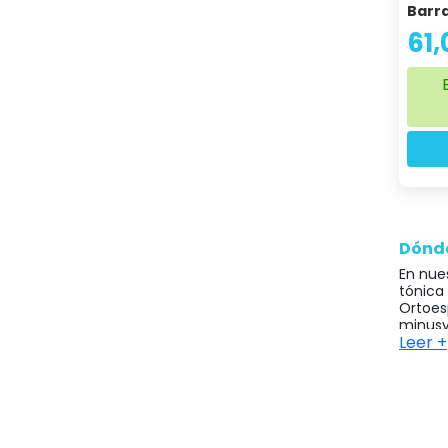
Barra
61,
Dónde
En nue
tónica
Ortoes
minusvá
Leer +
Nuestr
present
quedad
♿ Orto