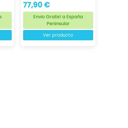
77,90 €
a
Envio Gratis! a España
Peninsular
Ver producto