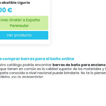
 abatible Liguria
00 €
Envio Gratis! a España
Peninsular
Ver producto
 comprar barras para el baño online
stro catálogo podrás encontrar
barras de baño para anciano
 que tienen en común es la calidad superior de los materiales 
paña conocida a nivel nacional puede brindarte. No te lo pienses
lidos, ¡no te arrepentirás!
os cientos de clientes satisfechos y estar ahí cuando nos neces
ación. Por si fuera poco, ya son numerosos clientes profesionale
o 100% satisfechos con nosotros y así seguirá siendo.
España ¡Tu ortopedia online de confianza! ✅