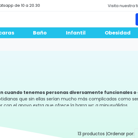
atsapp de 10 a 20.30
Visita nuestra 
caras
Baño
Infantil
Obesidad
o
ión cuando tenemos personas diversamente funcionales o 
cotidianas que sin ellas serían mucho más complicadas como sent
 con el apoyo extra que ofrece la barra wc a minusválidos.
n fijas a la pared
. Esto significa que son compatibles con qu
 su uso. Si te interesa ver los distintos modelos que tenemos a
dos que presentamos en esta sección de nuestra web.
13 productos |
Ordenar por: