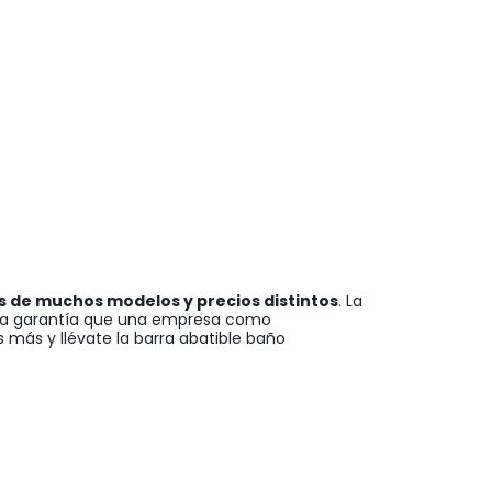
s de muchos modelos y precios distintos
. La
y la garantía que una empresa como
 más y llévate la barra abatible baño
itas son nuestras mejores cartas de
s, institucionales y particulares los que han