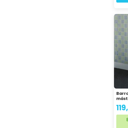
Barra
másti
119