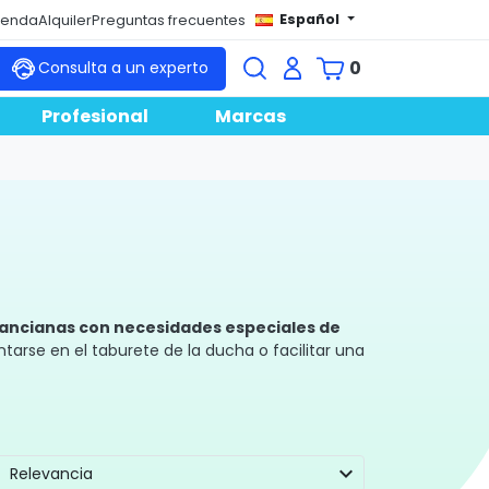
Español
tienda
Alquiler
Preguntas frecuentes
0
Consulta a un experto
Profesional
Marcas
ancianas con necesidades especiales de
arse en el taburete de la ducha o facilitar una
e otras personas usen el mismo baño ya que se
 tu disposición, no tendrás más que observar los
expand_more
Relevancia