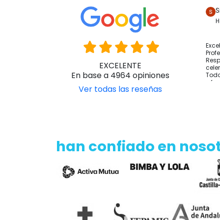
S
H
Exce
Prof
Resp
EXCELENTE
cele
En base a 4964 opiniones
Todo
y fo
Ver todas las reseñas
han confiado en noso