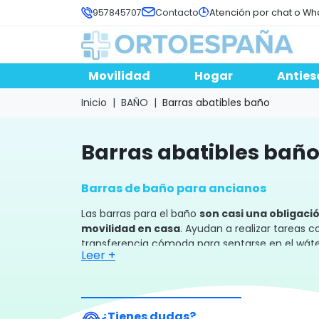
957845707
Contacto
Atención por chat o Wh
Movilidad
Hogar
Anties
Inicio
BAÑO
Barras abatibles baño
barras abatibles bañ
Barras de baño para ancianos
Las barras para el baño
son casi una obligac
movilidad en casa
. Ayudan a realizar tareas 
transferencia cómoda para sentarse en el wáter
Leer +
Como característica especial tienen
que no va
pueden plegar o retirar cuando no sea necesario
distintos modelos de barra abatible minusváli
¿Tienes dudas?