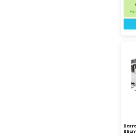
Ho
Barra
85cm