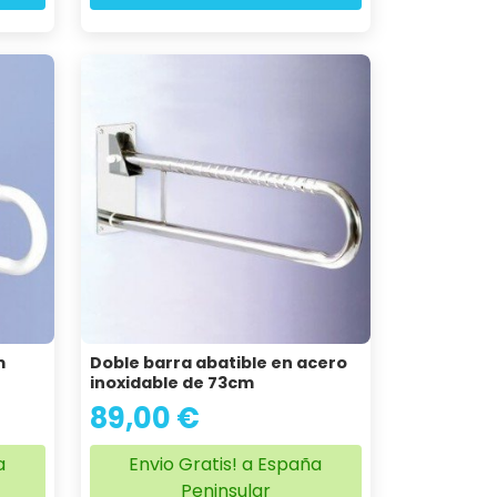
m
Doble barra abatible en acero
inoxidable de 73cm
89,00 €
a
Envio Gratis! a España
Peninsular