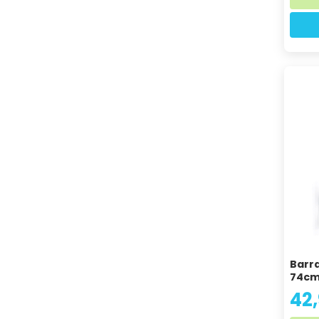
Barra
74c
42