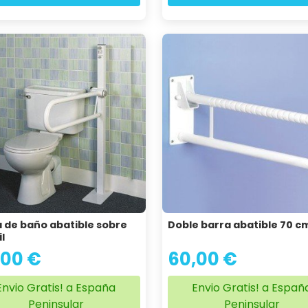
 de baño abatible sobre
Doble barra abatible 70 c
l
,00 €
60,00 €
Envio Gratis! a España
Envio Gratis! a Españ
Peninsular
Peninsular