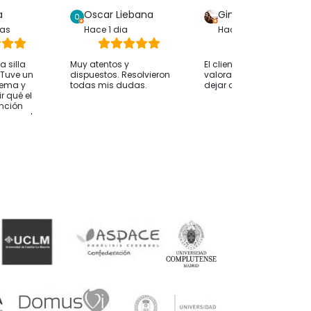
a
Oscar Liebana
Gina Bp
ras
Hace 1 dia
Hace 1 dia
 silla
Muy atentos y
El cliente solo ha
. Tuve un
dispuestos. Resolvieron
valorado su compra sin
lema y
todas mis dudas.
dejar comentarios
r qué el
ención
whassap ha
 hasta
 ocurría
desde
nvío fue
 alguien le
nsejo
os antes
e orientan
esidades
mendable