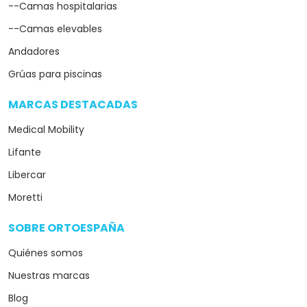
--Camas hospitalarias
--Camas elevables
Andadores
Grúas para piscinas
MARCAS DESTACADAS
arrow_drop_down
Medical Mobility
Lifante
Libercar
Moretti
SOBRE ORTOESPAÑA
arrow_drop_down
Quiénes somos
Nuestras marcas
Blog