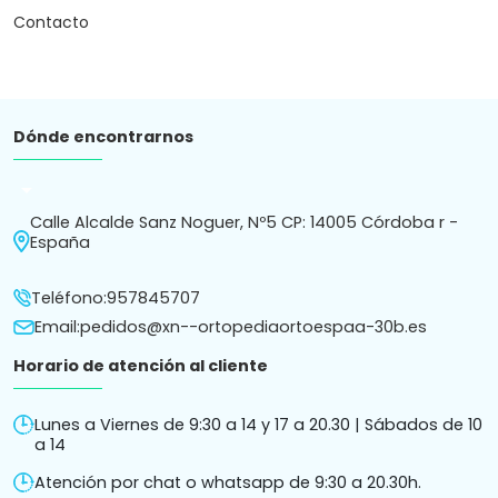
Contacto
Dónde encontrarnos
arrow_drop_down
Calle Alcalde Sanz Noguer, Nº5 CP: 14005 Córdoba r -
España
Teléfono:
957845707
Email:
pedidos@xn--ortopediaortoespaa-30b.es
Horario de atención al cliente
Lunes a Viernes de 9:30 a 14 y 17 a 20.30 | Sábados de 10
a 14
Atención por chat o whatsapp de 9:30 a 20.30h.