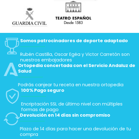
Somos patrocinadores de deporte adaptado
Rubén Castilla, Oscar Egéa y Victor Carretón son
nuestros embajadores
Ortopedia concertada con el Servicio Andaluz de
Salud
Podrás canjear tu receta en nuestra ortopedia
100% Pago seguro
Encriptación SSL de último nivel con múltiples
formas de pago
Devolución en 14 días sin compromiso
Plazo de 14 días para hacer una devolución de tu
compra