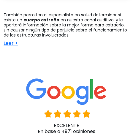
También permiten al especialista en salud determinar si
existe un
cuerpo extraño
en nuestro canal auditivo, y le
aportará información sobre la mejor forma para extraerlo,
sin causar ningún tipo de perjuicio sobre el funcionamiento
de las estructuras involucradas.
Leer +
Ventajas de utilizar otoscopio
Conocer las
ventajas de los otoscopios
nos ayudará a
entender su utilidad en los diagnósticos clínicos:
Este tipo de equipo emite un rayo de luz, que permite
iluminar las áreas del oído externo y medio
para
mejorar su visibilidad.
Los otoscopios cuentan con
lupas de diferentes
gradaciones
que garantizan maximizar las capacidades
de visualización e identificación de potenciales
perturbaciones en el sistema.
La inclusión de mangos ergonómicos permiten una
sujeción cómoda y natural
del instrumento.
Comprar otoscopios online
EXCELENTE
Dada la importancia de los otoscopios muchos médicos se
En base a 4971 opiniones
preguntan dónde pueden adquirir este tipo de equipos