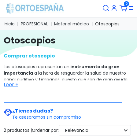
0
Inicio
PROFESIONAL
Material médico
Otoscopios
otoscopios
Comprar otoscopio
Los otoscopios representan un
instrumento de gran
importancia
a la hora de resguardar la salud de nuestro
canal auditivo y tímpanos, puesto que son de gran ayuda
Leer +
para determinar los orígenes de algunos tipos de
enfermedades o alteraciones de salud, tales como:
dolor
de oídos y pérdida de audición.
¿Tienes dudas?
Te asesoramos sin compromiso
expand_more
2 productos |
Ordenar por:
Relevancia