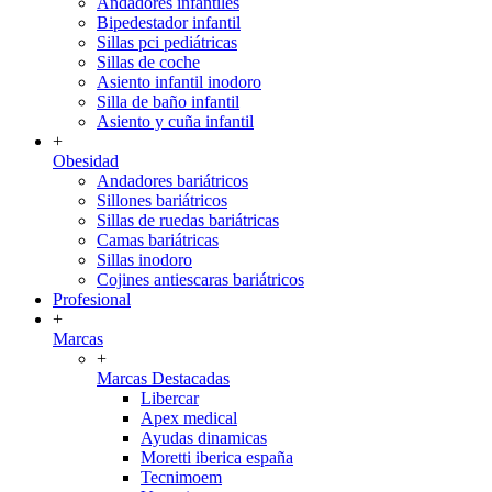
Andadores infantiles
Bipedestador infantil
Sillas pci pediátricas
Sillas de coche
Asiento infantil inodoro
Silla de baño infantil
Asiento y cuña infantil
+
Obesidad
Andadores bariátricos
Sillones bariátricos
Sillas de ruedas bariátricas
Camas bariátricas
Sillas inodoro
Cojines antiescaras bariátricos
Profesional
+
Marcas
+
Marcas Destacadas
Libercar
Apex medical
Ayudas dinamicas
Moretti iberica españa
Tecnimoem