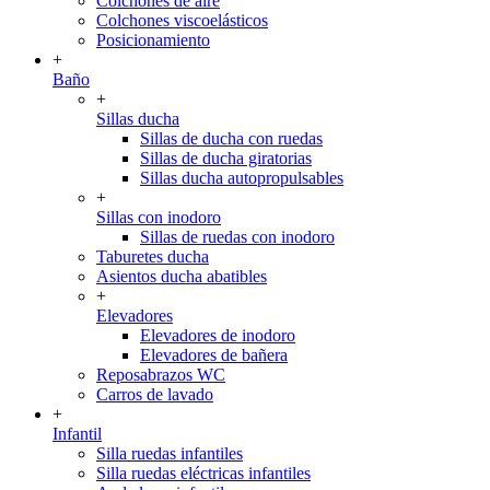
Colchones de aire
Colchones viscoelásticos
Posicionamiento
+
Baño
+
Sillas ducha
Sillas de ducha con ruedas
Sillas de ducha giratorias
Sillas ducha autopropulsables
+
Sillas con inodoro
Sillas de ruedas con inodoro
Taburetes ducha
Asientos ducha abatibles
+
Elevadores
Elevadores de inodoro
Elevadores de bañera
Reposabrazos WC
Carros de lavado
+
Infantil
Silla ruedas infantiles
Silla ruedas eléctricas infantiles