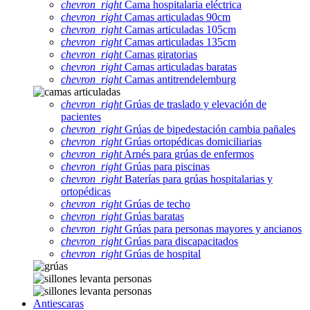
chevron_right
Cama hospitalaria eléctrica
chevron_right
Camas articuladas 90cm
chevron_right
Camas articuladas 105cm
chevron_right
Camas articuladas 135cm
chevron_right
Camas giratorias
chevron_right
Camas articuladas baratas
chevron_right
Camas antitrendelemburg
chevron_right
Grúas de traslado y elevación de
pacientes
chevron_right
Grúas de bipedestación cambia pañales
chevron_right
Grúas ortopédicas domiciliarias
chevron_right
Arnés para grúas de enfermos
chevron_right
Grúas para piscinas
chevron_right
Baterías para grúas hospitalarias y
ortopédicas
chevron_right
Grúas de techo
chevron_right
Grúas baratas
chevron_right
Grúas para personas mayores y ancianos
chevron_right
Grúas para discapacitados
chevron_right
Grúas de hospital
Antiescaras