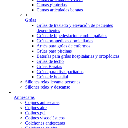
Camas giratorias
Camas articuladas baratas
+
Grúas
Grúas de traslado y elevación de pacientes
dependientes
Grúas de bipedestación cambia pañales
Grúas ortopédicas domiciliarias
Arnés para grúas de enfermos
Grúas para piscinas
Baterías para grúas hospitalarias y ortopédicas
Grúas de techo
Grúas Baratas
Grúas para discapacitados
Grúas de hospital
Sillones relax levanta personas
Sillones relax y descanso
+
Antiescaras
Cojines antiescaras
Cojines aire
Cojines gel
Cojines viscoelásticos
Colchones antiescaras