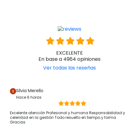
estructura.
Aunque son grandes en tamaño, presentan
una ligereza inusitada y una gran solidez
Te recomendamos
realizar una búsqueda de sillas de
ruedas anfibias exhaustiva
para encontrar la que encaja
perfectamente con aquello que buscas. No olvides que
puedes ponerte en contacto con nosotros para que te
asesoremos en algún aspecto técnico o duda.
♿ OrtoEspaña ¡Tu ortopedia online de confianza! ✅
EXCELENTE
En base a 4964 opiniones
Ver todas las reseñas
Silvia Merello
Hace 6 horas
Excelente atención Profesional y humana Responsabilidad y
celeridad en la gestión Todo resuelto en tiempo y forma
Gracias