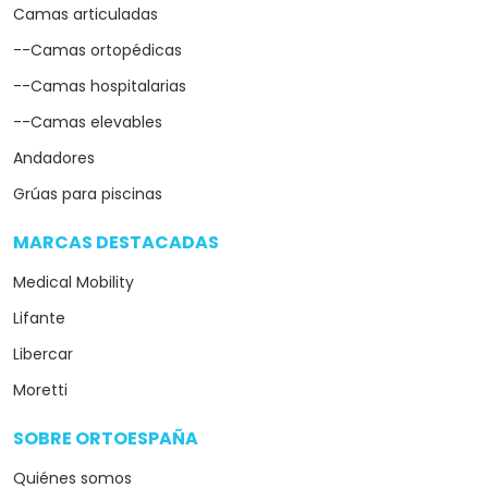
Camas articuladas
--Camas ortopédicas
--Camas hospitalarias
--Camas elevables
Andadores
Grúas para piscinas
MARCAS DESTACADAS
arrow_drop_down
Medical Mobility
Lifante
Libercar
Moretti
SOBRE ORTOESPAÑA
arrow_drop_down
Quiénes somos