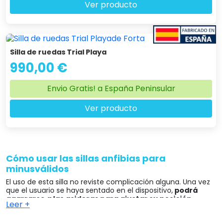
Ver producto
Silla de ruedas Trial Playa
990,00 €
Envio Gratis! a España Peninsular
Ver producto
Cómo usar las sillas anfibias para
minusválidos
El uso de esta silla no reviste complicación alguna. Una vez
que el usuario se haya sentado en el dispositivo,
podrá
agarrarse a las asideras para ajustar su posición
Leer +
cómodamente y dejarse llevar
por el cuidador, familiar o
amigo que va a manejar la barra que tira de toda la