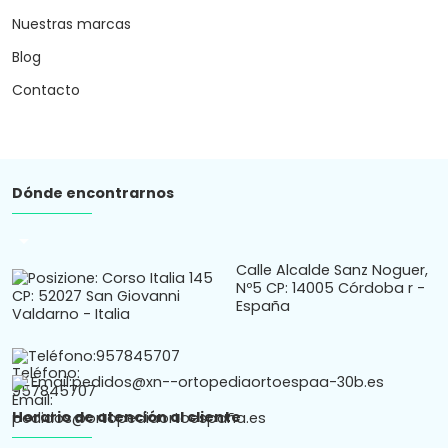
Nuestras marcas
Blog
Contacto
Dónde encontrarnos
arrow_drop_down
Calle Alcalde Sanz Noguer,
Nº5 CP: 14005 Córdoba r -
España
Teléfono:
957845707
Email:
pedidos@xn--ortopediaortoespaa-30b.es
Horario de atención al cliente