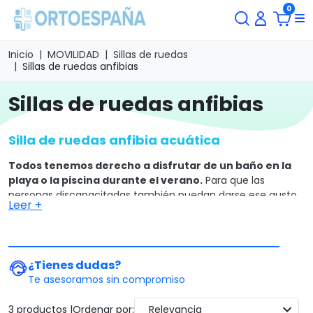
0
Inicio
MOVILIDAD
Sillas de ruedas
Sillas de ruedas anfibias
sillas de ruedas anfibias
Silla de ruedas anfibia acuática
Todos tenemos derecho a disfrutar de un baño en la
playa o la piscina durante el verano.
Para que las
personas discapacitadas también puedan darse ese gusto
Leer +
existen las sillas anfibias. Las sillas anfibias para
discapacitados
han sido diseñadas y construidas con los
mejores materiales
para que el usuario pueda disfrutar de
una agradable baño
sin preocuparse por la estabilidad o
¿Tienes dudas?
la comodidad.
Te asesoramos sin compromiso
Sillas anfibias para discapacitados
expand_more
3 productos |
Ordenar por:
Relevancia