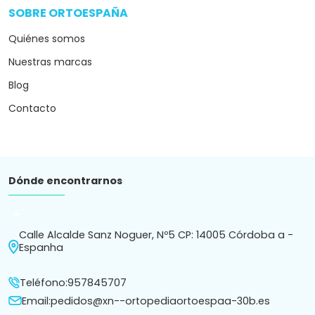
SOBRE ORTOESPAÑA
arrow_drop_down
Quiénes somos
Nuestras marcas
Blog
Contacto
Dónde encontrarnos
arrow_drop_down
Calle Alcalde Sanz Noguer, Nº5 CP: 14005 Córdoba a -
Espanha
Teléfono:
957845707
Email:
pedidos@xn--ortopediaortoespaa-30b.es