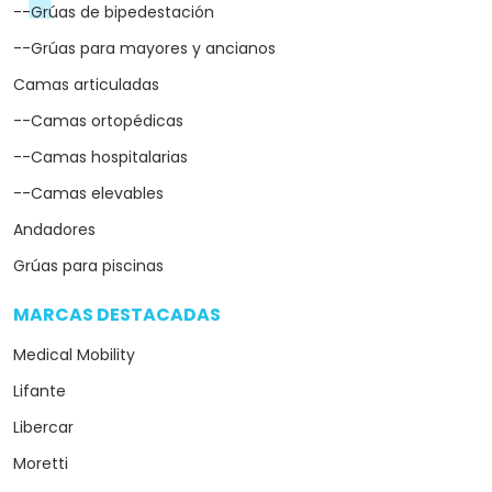
--Grúas de bipedestación
--Grúas para mayores y ancianos
Camas articuladas
--Camas ortopédicas
--Camas hospitalarias
--Camas elevables
Andadores
Grúas para piscinas
MARCAS DESTACADAS
arrow_drop_down
Medical Mobility
Lifante
Libercar
Moretti