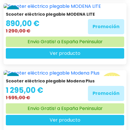
-31 %
Scooter eléctrico plegable MODENA LITE
890,00 €
Promoción
1 290,00 €
Envio Gratis! a España Peninsular
Ver producto
-19 %
Scooter eléctrico plegable Modena Plus
1 295,00 €
Promoción
1 595,00 €
Envio Gratis! a España Peninsular
Ver producto