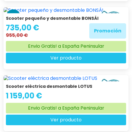
-23 %
Scooter pequeño y desmontable BONSÁI
735,00 €
Promoción
955,00 €
Envio Gratis! a España Peninsular
Ver producto
Scooter eléctrica desmontable LOTUS
1 159,00 €
Envio Gratis! a España Peninsular
Ver producto