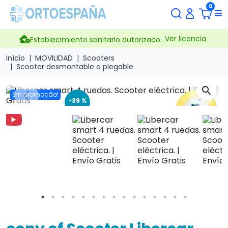
0
Ver licencia
Establecimiento sanitario autorizado.
Início
MOVILIDAD
Scooters
Scooter desmontable o plegable
search
Em promoção!
Previous
Next
-39 %