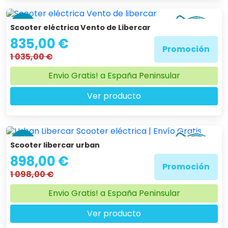
-19 %
Scooter eléctrica Vento de Libercar
835,00 €
Promoción
1 035,00 €
Envio Gratis! a España Peninsular
Ver producto
-18 %
Scooter libercar urban
898,00 €
Promoción
1 098,00 €
Envio Gratis! a España Peninsular
Ver producto