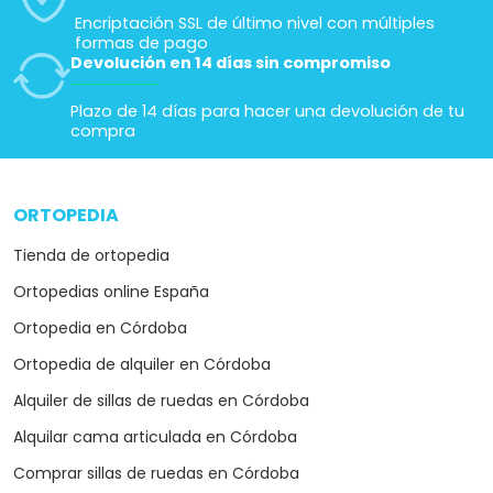
Encriptación SSL de último nivel con múltiples
formas de pago
Devolución en 14 días sin compromiso
Plazo de 14 días para hacer una devolución de tu
compra
ORTOPEDIA
arrow_drop_down
Tienda de ortopedia
Ortopedias online España
Ortopedia en Córdoba
Ortopedia de alquiler en Córdoba
Alquiler de sillas de ruedas en Córdoba
Alquilar cama articulada en Córdoba
Comprar sillas de ruedas en Córdoba