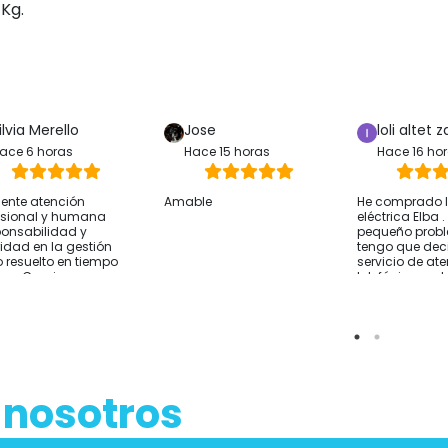
 Kg.
ilvia Merello
Jose
loli altet z
ace 6 horas
Hace 15 horas
Hace 16 ho
lente atención
Amable
He comprado la
esional y humana
eléctrica Elba 
onsabilidad y
pequeño prob
ridad en la gestión
tengo que deci
 resuelto en tiempo
servicio de at
rma Gracias
telefónica y 
sido excelente
resolver lo que
He comprado 
Alicante y el e
rápido Por si a
sirve cómo co
hablar con ell
 nosotros
de comprar y t
sobre tus nec
Empresa reco
Gracias