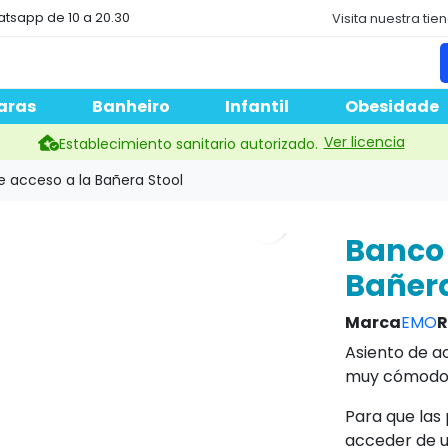
atsapp de 10 a 20.30
Visita nuestra tie
aras
Banheiro
Infantil
Obesidade
Ver licencia
Establecimiento sanitario autorizado.
 acceso a la Bañera Stool
search
Banco 
Bañera
Marca
EMO
R
Asiento de a
muy cómodo
Para que las
acceder de u