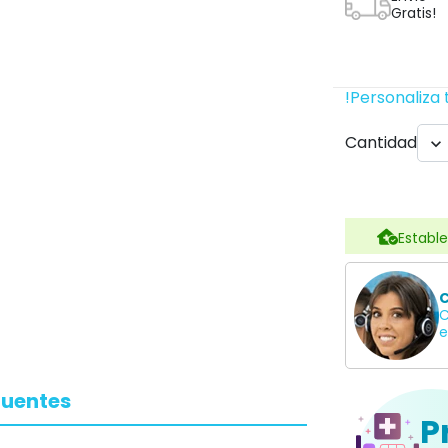
Gratis!
!Personaliza 
Cantidad

Estable
C
C
e
cuentes
P