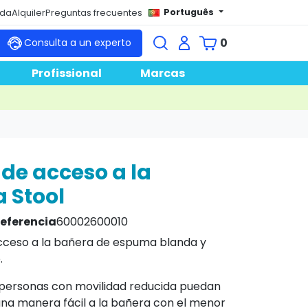
Português
nda
Alquiler
Preguntas frecuentes
0
Consulta a un experto
Profissional
Marcas
de acceso a la
 Stool
eferencia
60002600010
cceso a la bañera de espuma blanda y
.
 personas con movilidad reducida puedan
na manera fácil a la bañera con el menor