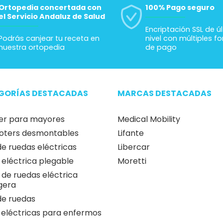
Ortopedia concertada con
100% Pago seguro
el Servicio Andaluz de Salud
Encriptación SSL de ú
Podrás canjear tu receta en
nivel con múltiples f
nuestra ortopedia
de pago
GORÍAS DESTACADAS
MARCAS DESTACADAS
er para mayores
Medical Mobility
oters desmontables
Lifante
 de ruedas eléctricas
Libercar
a eléctrica plegable
Moretti
a de ruedas eléctrica
igera
 de ruedas
 eléctricas para enfermos