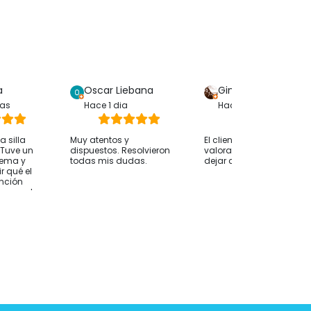
a
Oscar Liebana
Gina Bp
ras
Hace 1 dia
Hace 1 dia
 silla
Muy atentos y
El cliente solo ha
. Tuve un
dispuestos. Resolvieron
valorado su compra sin
lema y
todas mis dudas.
dejar comentarios
r qué el
ención
whassap ha
 hasta
 ocurría
desde
nvío fue
 alguien le
nsejo
os antes
e orientan
esidades
mendable