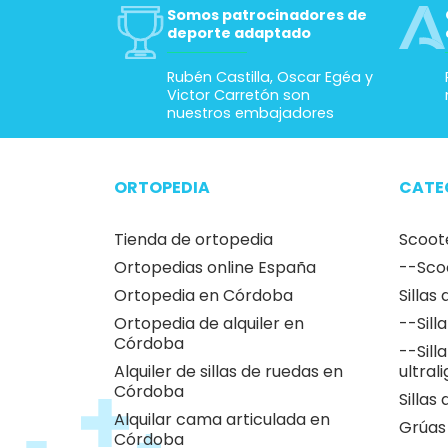
Somos patrocinadores de
deporte adaptado
Rubén Castilla, Oscar Egéa y
Victor Carretón son
nuestros embajadores
ORTOPEDIA
CATE
Tienda de ortopedia
Scoot
Ortopedias online España
--Sco
Ortopedia en Córdoba
Sillas
Ortopedia de alquiler en
--Sill
Córdoba
--Sill
Alquiler de sillas de ruedas en
ultral
Córdoba
Sillas
Alquilar cama articulada en
Grúas
Córdoba