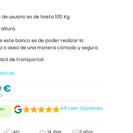
de usuario es de hasta 100 Kg.
altura.
de este banco es de poder realizar la
ma o aseo de una manera cómodo y segura.
fácil de transportar.
isticas
0 €
DO
4.8
Leer Opiniones
 en
Atc.
14 días
3 años