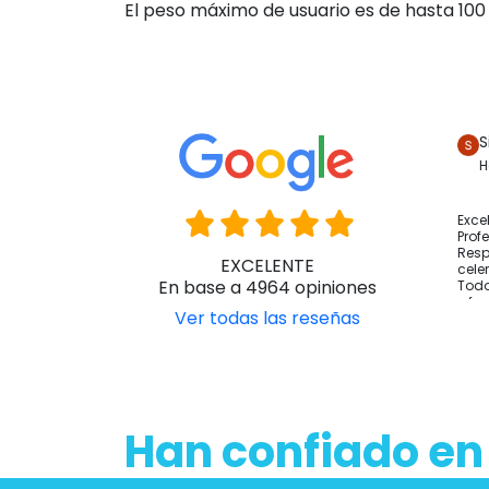
El peso máximo de usuario es de hasta 100
S
H
Exce
Prof
Resp
EXCELENTE
cele
En base a 4964 opiniones
Todo
y fo
Ver todas las reseñas
Han confiado en