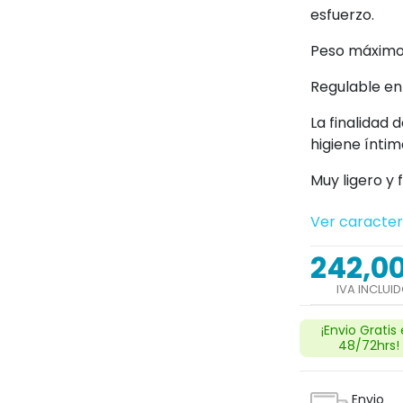
esfuerzo.
Peso máximo 
Regulable en 
La finalidad 
higiene ínti
Muy ligero y 
Ver caracter
242,0
IVA INCLUI
¡Envio Gratis
48/72hrs!
Envio