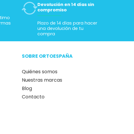
Devolución en 14 días sin
compromiso
ltimo
ormas
Plazo de 14 días para hacer
una devolución de tu
compra
SOBRE ORTOESPAÑA
Quiénes somos
Nuestras marcas
Blog
Contacto