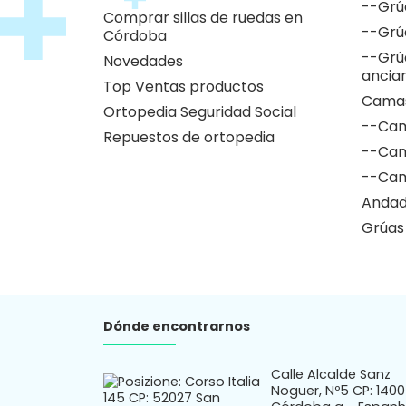
--Grú
Comprar sillas de ruedas en
--Grú
Córdoba
--Grú
Novedades
ancia
Top Ventas productos
Camas
Ortopedia Seguridad Social
--Cam
Repuestos de ortopedia
--Cam
--Cam
Andad
Grúas
Dónde encontrarnos
Calle Alcalde Sanz
Noguer, Nº5 CP: 140