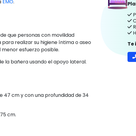
a
EMO
.
Pl
P
C
R
H
d de que personas con movilidad
para realizar su higiene íntima o aseo
Te
 menor esfuerzo posible.
e la bañera usando el apoyo lateral.
de 47 cm y con una profundidad de 34
 75 cm.