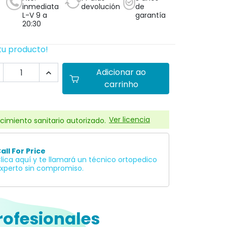
inmediata
devolución
de
L-V 9 a
garantía
20:30
tu producto!
Adicionar ao

carrinho
Ver licencia
cimiento sanitario autorizado.
all For Price
lica aquí y te llamará un técnico ortopedico
xperto sin compromiso.
rofesionales